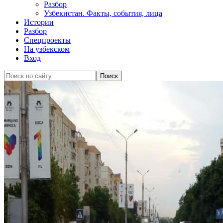
Разбор
Узбекистан. Факты, события, лица
Истории
Разбор
Спецпроекты
На узбекском
Вход