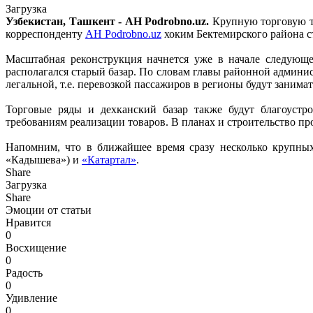
Загрузка
Узбекистан, Ташкент - АН Podrobno.uz.
Крупную торговую т
корреспонденту
АН Podrobno.uz
хоким Бектемирского района 
Масштабная реконструкция начнется уже в начале следующе
располагался старый базар. По словам главы районной админи
легальной, т.е. перевозкой пассажиров в регионы будут занима
Торговые ряды и дехканский базар также будут благоустр
требованиям реализации товаров. В планах и строительство пр
Напомним, что в ближайшее время сразу несколько крупны
«Кадышева») и
«Катартал»
.
Share
Загрузка
Share
Эмоции от статьи
Нравится
0
Восхищение
0
Радость
0
Удивление
0