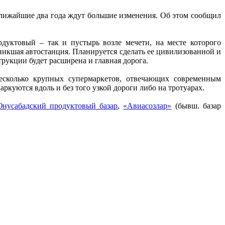
лижайшие два года ждут большие изменения. Об этом сообщил
дуктовый – так и пустырь возле мечети, на месте которого
никшая автостанция. Планируется сделать ее цивилизованной и
струкции будет расширена и главная дорога.
несколько крупных супермаркетов, отвечающих современным
ркуются вдоль и без того узкой дороги либо на тротуарах.
нусабадский продуктовый базар
,
«Авиасозлар»
(бывш. базар