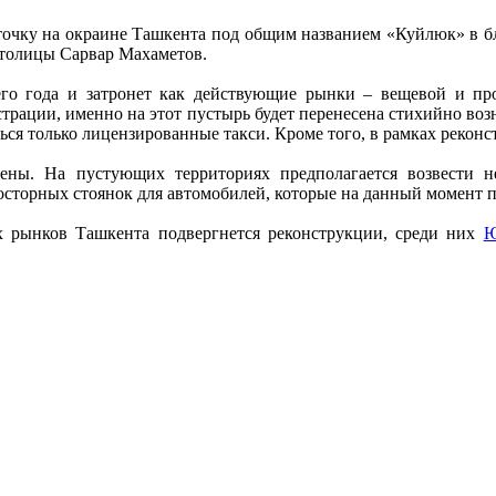
очку на окраине Ташкента под общим названием «Куйлюк» в б
столицы Сарвар Махаметов.
го года и затронет как действующие рынки – вещевой и про
страции, именно на этот пустырь будет перенесена стихийно воз
ться только лицензированные такси. Кроме того, в рамках рекон
оены. На пустующих территориях предполагается возвести 
осторных стоянок для автомобилей, которые на данный момент па
х рынков Ташкента подвергнется реконструкции, среди них
Ю