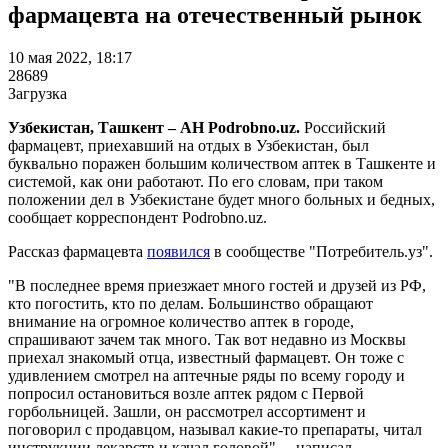
фармацевта на отечественный рынок
10 мая 2022, 18:17
28689
Загрузка
Узбекистан, Ташкент – АН Podrobno.uz.
Российский
фармацевт, приехавший на отдых в Узбекистан, был
буквально поражен большим количеством аптек в Ташкенте и
системой, как они работают. По его словам, при таком
положении дел в Узбекистане будет много больных и бедных,
сообщает корреспондент Podrobno.uz.
Рассказ фармацевта
появился
в сообществе "Потребитель.уз".
"В последнее время приезжает много гостей и друзей из РФ,
кто погостить, кто по делам. Большинство обращают
внимание на огромное количество аптек в городе,
спрашивают зачем так много. Так вот недавно из Москвы
приехал знакомый отца, известный фармацевт. Он тоже с
удивлением смотрел на аптечные ряды по всему городу и
попросил остановиться возле аптек рядом с Первой
горбольницей. Зашли, он рассмотрел ассортимент и
поговорил с продавцом, называл какие-то препараты, читал
инструкции лекарств и качал головой", – написал