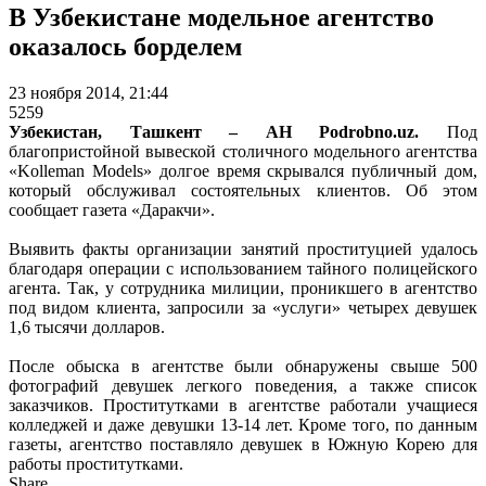
В Узбекистане модельное агентство
оказалось борделем
23 ноября 2014, 21:44
5259
Узбекистан, Ташкент – АН Podrobno.uz.
Под
благопристойной вывеской столичного модельного агентства
«Kolleman Models» долгое время скрывался публичный дом,
который обслуживал состоятельных клиентов. Об этом
сообщает газета «Даракчи».
Выявить факты организации занятий проституцией удалось
благодаря операции с использованием тайного полицейского
агента. Так, у сотрудника милиции, проникшего в агентство
под видом клиента, запросили за «услуги» четырех девушек
1,6 тысячи долларов.
После обыска в агентстве были обнаружены свыше 500
фотографий девушек легкого поведения, а также список
заказчиков. Проститутками в агентстве работали учащиеся
колледжей и даже девушки 13-14 лет. Кроме того, по данным
газеты, агентство поставляло девушек в Южную Корею для
работы проститутками.
Share