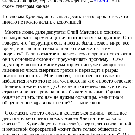
заслуживающему серьезного осуждения", –
отметил
он в
своем телеграм-канале.
По словам Кулиева, он слышал десятки отговорок о том, что
ничего не нужно делать с коррупцией.
"Многие люди, даже депутаты Олий Мажлиса и хокимы,
большую часть времени цинично относятся к коррупции. Они
говорят, что "коррупция есть и всегда была, везде в мире, все
время, и вы действительно ничего не можете с этим
поделать". Если посмотреть на это с точки зрения психологии,
они в основном склонны "преуменьшать проблему". Сама
идея нормальности минимума коррупции уже выводит это
явление из числа смертных грехов и переводит в разряд
неабсолютного зла. Мне говорят, что от нее невозможно
избавиться и что это не так уж плохо, на что я просто отвечаю:
"Болезнь тоже есть всегда. Она действительно была, во всех
странах и во все времена, и она была там веками. Однако
означает ли это, что нам не нужны больницы, медицина и
общественное здравоохранение?", – написал он.
"Я согласен, что это смазка в колесах экономики... когда все
действительно очень плохо. Сэмюэл Хантингтон хорошо
сказал: "… Хуже общества с жесткой, сверхцентрализованной
и нечестной бюрократией может быть только общество с
жесткой, сверхцентрализованной честной бюрократией". Он