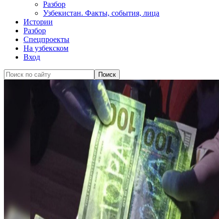
Разбор
Узбекистан. Факты, события, лица
Истории
Разбор
Спецпроекты
На узбекском
Вход