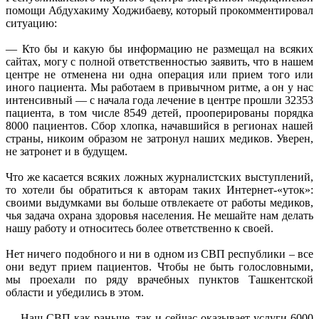
помощи Абдухакиму Ходжибаеву, который прокомментировал
ситуацию:
— Кто бы и какую бы информацию не размещал на всяких
сайтах, могу с полной ответственностью заявить, что в нашем
центре не отменена ни одна операция или прием того или
иного пациента. Мы работаем в привычном ритме, а он у нас
интенсивный — с начала года лечение в центре прошли 32353
пациента, в том числе 8549 детей, прооперированы порядка
8000 пациентов. Сбор хлопка, начавшийся в регионах нашей
страны, никоим образом не затронул наших медиков. Уверен,
не затронет и в будущем.
Что же касается всяких ложных журналистских выступлений,
то хотели бы обратиться к авторам таких Интернет-«уток»:
своими выдумками вы больше отвлекаете от работы медиков,
чья задача охрана здоровья населения. Не мешайте нам делать
нашу работу и относитесь более ответственно к своей.
Нет ничего подобного и ни в одном из СВП республики – все
они ведут прием пациентов. Чтобы не быть голословными,
мы проехали по ряду врачебных пунктов Ташкентской
области и убедились в этом.
— Наш СВП как раньше, так и сейчас оказывает услуги 6000