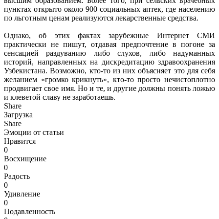
высшим образованием. Более того, при сельских врачебных
пунктах открыто около 900 социальных аптек, где населению
по льготным ценам реализуются лекарственные средства.
Однако, об этих фактах зарубежные Интернет СМИ
практически не пишут, отдавая предпочтение в погоне за
сенсацией раздуванию либо слухов, либо надуманных
историй, направленных на дискредитацию здравоохранения
Узбекистана. Возможно, кто-то из них объясняет это для себя
желанием «громко крикнуть», кто-то просто нечистоплотно
продвигает свое имя. Но и те, и другие должны понять ложью
и клеветой славу не заработаешь.
Share
Загрузка
Share
Эмоции от статьи
Нравится
0
Восхищение
0
Радость
0
Удивление
0
Подавленность