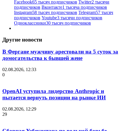
Facebook
65 тысяч подписчиков
Twitter
2 тысячи
подписчиков
Вконтакте
1 тысяча подписчиков
Instagram
58 тысяч подписчиков
Telegram
57 тысяч
подписчиков
Youtube
3 тысячи подписчиков
Одноклассники
30 тысяч подписчиков
Другие новости
В Фергане мужчину арестовали на 5 суток за
домогательства к бывшей жене
02.08.2026, 12:33
0
OpenAI уступила лидерство Anthropic и
пытается вернуть позиции на рынке ИИ
02.08.2026, 12:29
29
Сборная Узбекистана по вольной борьбе