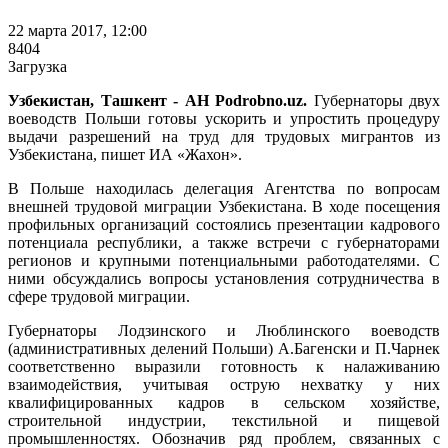
22 марта 2017, 12:00
8404
Загрузка
Узбекистан, Ташкент - АН Podrobno.uz.
Губернаторы двух
воеводств Польши готовы ускорить и упростить процедуру
выдачи разрешений на труд для трудовых мигрантов из
Узбекистана, пишет ИА «Жахон».
В Польше находилась делегация Агентства по вопросам
внешней трудовой миграции Узбекистана. В ходе посещения
профильных организаций состоялись презентации кадрового
потенциала республики, а также встречи с губернаторами
регионов и крупными потенциальными работодателями. С
ними обсуждались вопросы установления сотрудничества в
сфере трудовой миграции.
Губернаторы Лодзинского и Люблинского воеводств
(административных делений Польши) А.Багенски и П.Чарнек
соответственно выразили готовность к налаживанию
взаимодействия, учитывая острую нехватку у них
квалифицированных кадров в сельском хозяйстве,
строительной индустрии, текстильной и пищевой
промышленностях. Обозначив ряд проблем, связанных с