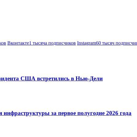
ков
Вконтакте
1 тысяча подписчиков
Instagram
60 тысяч подписчи
езидента США встретились в Нью-Дели
 инфраструктуры за первое полугодие 2026 года