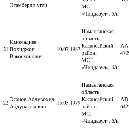
Эгамберди угли
МСГ
«Чиндавул», б/н
Наманганская
область,
Имомадиев
Касансайский
АА
21
Вохиджон
10.07.1987
район,
470
Вакосхонович
МСГ
«Чиндавул», б/н
Наманганская
область,
Эсанов Абдувохид
Касансайский
АВ
22
15.03.1979
Абдуразокович
район,
642
МСГ
«Чиндавул», б/н