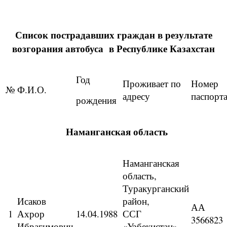
Список пострадавших граждан в результате
возгорания автобуса в Республике Казахстан
Год
Проживает по
Номер
№
Ф.И.О.
адресу
паспорт
рождения
Наманганская область
Наманганская
область,
Туракурганский
Исаков
район,
АА
1
Ахрор
14.04.1988
ССГ
3566823
Ибрагимович
«Узбекистан»,