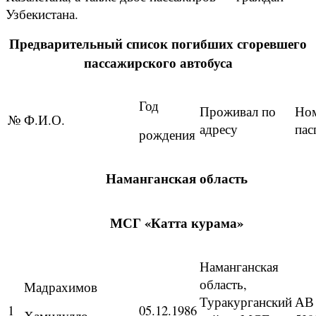
Узбекистана.
Предварительный список погибших сгоревшего
пассажирского автобуса
Год
Проживал по
Но
№
Ф.И.О.
адресу
пас
рождения
Наманганская область
МСГ «Катта курама»
Наманганская
область,
Мадрахимов
Туракурганский
АВ
1
05.12.1986
Хамидулло