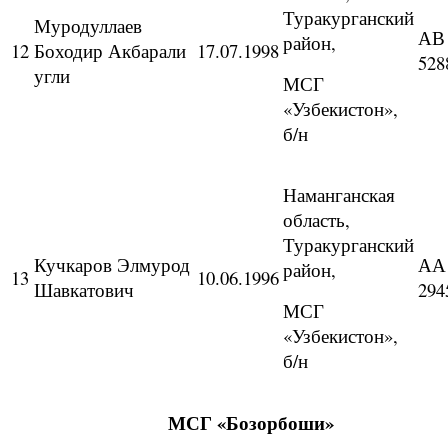
Туракурганский
Муродуллаев
АВ
район,
12
Боходир Акбарали
17.07.1998
528
угли
МСГ
«Узбекистон»,
б/н
Наманганская
область,
Туракурганский
Кучкаров Элмурод
АА
район,
13
10.06.1996
Шавкатович
294
МСГ
«Узбекистон»,
б/н
МСГ «Бозорбоши»