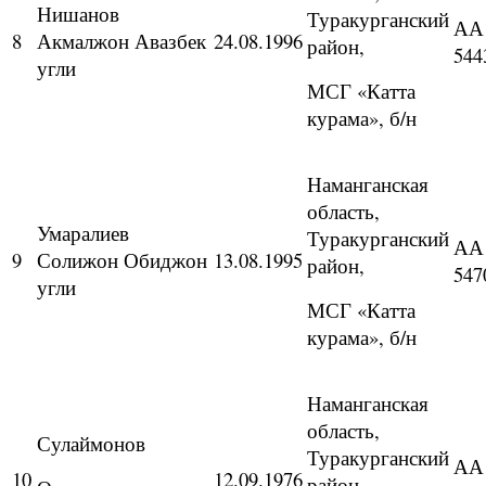
Нишанов
Туракурганский
АА
8
Акмалжон Авазбек
24.08.1996
район,
544
угли
МСГ «Катта
курама», б/н
Наманганская
область,
Умаралиев
Туракурганский
АА
9
Солижон Обиджон
13.08.1995
район,
547
угли
МСГ «Катта
курама», б/н
Наманганская
область,
Сулаймонов
Туракурганский
АА
10
12.09.1976
район,