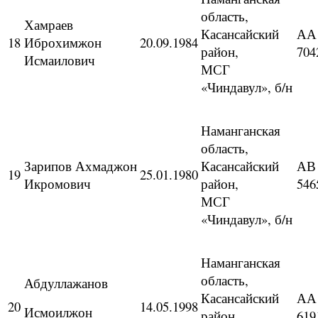
область,
Хамраев
Касансайский
АА
18
Иброхимжон
20.09.1984
район,
704
Исмаилович
МСГ
«Чиндавул», б/н
Наманганская
область,
Зарипов Ахмаджон
Касансайский
АВ
19
25.01.1980
Икромович
район,
546
МСГ
«Чиндавул», б/н
Наманганская
область,
Абдуллажанов
Касансайский
АА
20
14.05.1998
Исмоилжон
район,
619