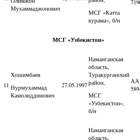
Олимжон
719
Мухаммаджонович
МСГ «Катта
курама», б/н
МСГ «Узбекистон»
Наманганская
область,
Хошимбаев
Туракурганский
АА
район,
11
27.05.1997
Нурмухаммад
589
Камолиддинович
МСГ
«Узбекистон»,
б/н
Наманганская
область,