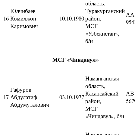
область,
Юлчибаев
Туракурганский
АА
16
Комилжон
10.10.1980
район,
954
Каримович
МСГ
«Узбекистан»,
б/н
МСГ «Чиндавул»
Наманганская
область,
Гафуров
Касансайский
АВ
17
Абдулатиф
03.10.1977
район,
567
Абдумуталович
МСГ
«Чиндавул», б/н
Наманганская