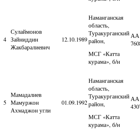
Наманганская
область,
Сулаймонов
Туракурганский
АА
4
Зайниддин
12.10.1989
район,
760
Жакбаралиевич
МСГ «Катта
курама», б/н
Наманганская
область,
Мамадалиев
Туракурганский
АА
5
Мамуржон
01.09.1992
район,
430
Ахмаджон угли
МСГ «Катта
курама», б/н