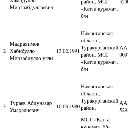
район, МСГ
529
Мирзаабдуллаевич
«Катта курама»,
б/н
Наманганская
область,
Мадрахимов
Туракурганский
АА
2
Хабибулло
13.02.1991
район, МСГ
909
Мирзабдулло угли
«Катта курама»,
б/н
Наманганская
область,
Туракурганский
Тураев Абдуназар
АА
3
10.03.1980
район,
Умаралиевич
529
МСГ «Катта
курама», б/н