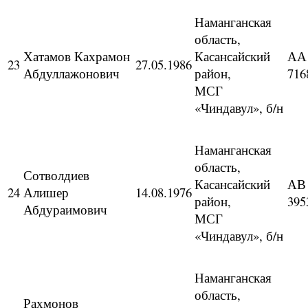
Наманганская
область,
Хатамов Кахрамон
Касансайский
АА
23
27.05.1986
Абдуллажонович
район,
716
МСГ
«Чиндавул», б/н
Наманганская
область,
Сотволдиев
Касансайский
АВ
24
Алишер
14.08.1976
район,
395
Абдураимович
МСГ
«Чиндавул», б/н
Наманганская
область,
Рахмонов