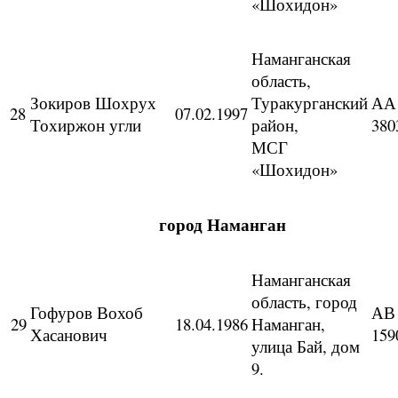
«Шохидон»
Наманганская
область,
Зокиров Шохрух
Туракурганский
АА
28
07.02.1997
Тохиржон угли
район,
380
МСГ
«Шохидон»
город Наманган
Наманганская
область, город
Гофуров Вохоб
АВ
29
18.04.1986
Наманган,
Хасанович
159
улица Бай, дом
9.