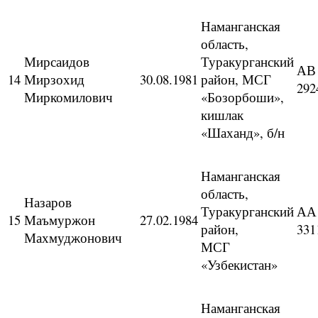
Наманганская
область,
Мирсаидов
Туракурганский
АВ
14
Мирзохид
30.08.1981
район, МСГ
292
Миркомилович
«Бозорбоши»,
кишлак
«Шаханд», б/н
Наманганская
область,
Назаров
Туракурганский
АА
15
Маъмуржон
27.02.1984
район,
331
Махмуджонович
МСГ
«Узбекистан»
Наманганская