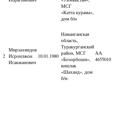
МСГ
«Катта курама»,
дом б/н
Наманганская
область,
Туракурганский
Мирзахмедов
район, МСГ
АА
2
Исроилжон
10.01.1980
«Бозорбоши»,
4655010
Исакжанович
кишлак
«Шаханд», дом
б/н.