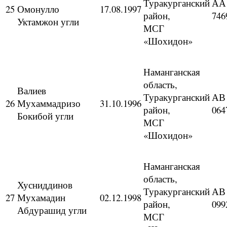
Туракурганский
АА
25
Омонулло
17.08.1997
район,
746
Уктамжон угли
МСГ
«Шохидон»
Наманганская
область,
Валиев
Туракурганский
АВ
26
Мухаммадризо
31.10.1996
район,
064
Бокибой угли
МСГ
«Шохидон»
Наманганская
область,
Хусниддинов
Туракурганский
АВ
27
Мухамадин
02.12.1998
район,
099
Абдурашид угли
МСГ