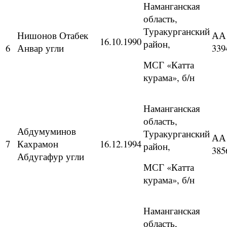
Наманганская
область,
Туракурганский
Нишонов Отабек
АА
16.10.1990
район,
6
Анвар угли
339
МСГ «Катта
курама», б/н
Наманганская
область,
Абдумуминов
Туракурганский
АА
7
Кахрамон
16.12.1994
район,
385
Абдугафур угли
МСГ «Катта
курама», б/н
Наманганская
область,