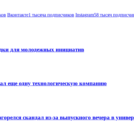
ков
Вконтакте
1 тысяча подписчиков
Instagram
58 тысяч подписчи
дки для молодежных инициатив
мал еще одну технологическую компанию
орелся скандал из-за выпускного вечера в универ