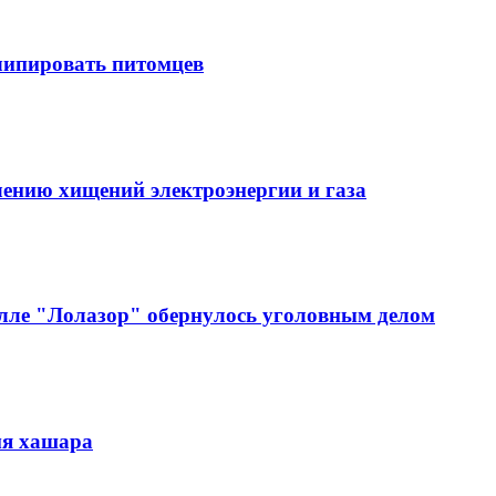
 чипировать питомцев
ению хищений электроэнергии и газа
алле "Лолазор" обернулось уголовным делом
мя хашара