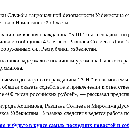
ки Службы национальной безопасности Узбекистана со
ства в Наманганской области.
овании заявления гражданина "Б.Ш." была создана спец
мова и сообщника 42-летнего Равшана Солиева. Двое 
Вооруженных сил Республики Узбекистан.
силовики задержали с поличным уроженца Папского ра
усматова.
тысячи долларов от гражданина "А.Н." из вымогаемы
обещал оказать содействие в привлечении к ответстве
ре 400 тысяч российских рублей», — рассказал предст
урода Хошимова, Равшана Солиева и Миролима Дусмат
екса Узбекистана. В рамках следствия ведется работа
am и будьте в курсе самых последних новостей и со