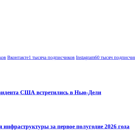
ков
Вконтакте
1 тысяча подписчиков
Instagram
60 тысяч подписчи
езидента США встретились в Нью-Дели
 инфраструктуры за первое полугодие 2026 года