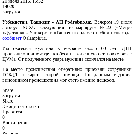
20 июля 2016, 15:32
14029
Загрузка
Узбекистан, Ташкент - АН Podrobno.uz.
Вечером 19 июля
автобус ISUZU, следующий по маршруту №22 («Метро
«Дустлик» - Универмаг «Ташкент») насмерть сбил пешехода,
сообщает
Qalampir.uz.
Им оказался мужчина в возрасте около 60 лет. ДТП
произошло при въезде автобуса на конечную остановку возле
ЦУМа. От полученного удара мужчина скончался на месте.
На место происшествия оперативно приехали сотрудники
ГСБДД и карета скорой помощи. По данным издания,
виновником происшествия мог стать именно пешеход.
Share
Загрузка
Share
Эмоции от статьи
Нравится
0
Восхищение
0
Радость