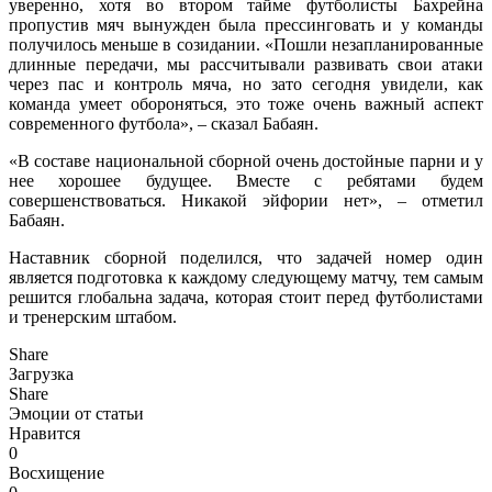
уверенно, хотя во втором тайме футболисты Бахрейна
пропустив мяч вынужден была прессинговать и у команды
получилось меньше в созидании. «Пошли незапланированные
длинные передачи, мы рассчитывали развивать свои атаки
через пас и контроль мяча, но зато сегодня увидели, как
команда умеет обороняться, это тоже очень важный аспект
современного футбола», – сказал Бабаян.
«В составе национальной сборной очень достойные парни и у
нее хорошее будущее. Вместе с ребятами будем
совершенствоваться. Никакой эйфории нет», – отметил
Бабаян.
Наставник сборной поделился, что задачей номер один
является подготовка к каждому следующему матчу, тем самым
решится глобальна задача, которая стоит перед футболистами
и тренерским штабом.
Share
Загрузка
Share
Эмоции от статьи
Нравится
0
Восхищение