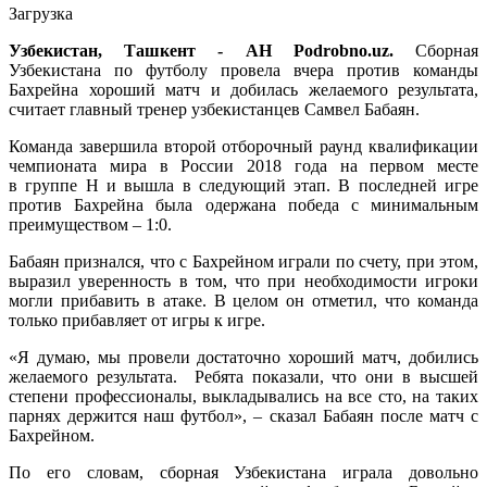
Загрузка
Узбекистан, Ташкент - АН Podrobno.uz.
Сборная
Узбекистана по футболу провела вчера против команды
Бахрейна хороший матч и добилась желаемого результата,
считает главный тренер узбекистанцев Самвел Бабаян.
Команда завершила второй отборочный раунд квалификации
чемпионата мира в России 2018 года на первом месте
в группе H и вышла в следующий этап. В последней игре
против Бахрейна была одержана победа с минимальным
преимуществом – 1:0.
Бабаян признался, что с Бахрейном играли по счету, при этом,
выразил уверенность в том, что при необходимости игроки
могли прибавить в атаке. В целом он отметил, что команда
только прибавляет от игры к игре.
«Я думаю, мы провели достаточно хороший матч, добились
желаемого результата. Ребята показали, что они в высшей
степени профессионалы, выкладывались на все сто, на таких
парнях держится наш футбол», – сказал Бабаян после матч с
Бахрейном.
По его словам, сборная Узбекистана играла довольно