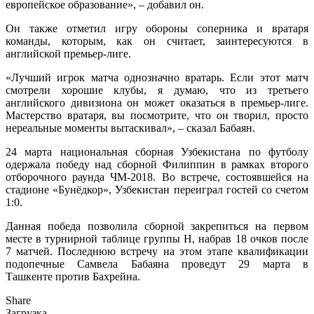
европейское образование», – добавил он.
Он также отметил игру обороны соперника и вратаря
команды, которым, как он считает, заинтересуются в
английской премьер-лиге.
«Лучший игрок матча однозначно вратарь. Если этот матч
смотрели хорошие клубы, я думаю, что из третьего
английского дивизиона он может оказаться в премьер-лиге.
Мастерство вратаря, вы посмотрите, что он творил, просто
нереальные моменты вытаскивал», – сказал Бабаян.
24 марта национальная сборная Узбекистана по футболу
одержала победу над сборной Филиппин в рамках второго
отборочного раунда ЧМ-2018. Во встрече, состоявшейся на
стадионе «Бунёдкор», Узбекистан переиграл гостей со счетом
1:0.
Данная победа позволила сборной закрепиться на первом
месте в турнирной таблице группы H, набрав 18 очков после
7 матчей. Последнюю встречу на этом этапе квалификации
подопечные Самвела Бабаяна проведут 29 марта в
Ташкенте против Бахрейна.
Share
Загрузка