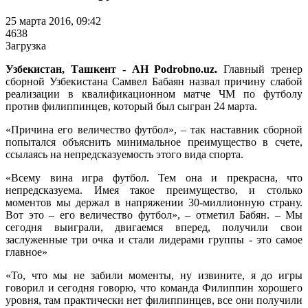
25 марта 2016, 09:42
4638
Загрузка
Узбекистан, Ташкент - АН Podrobno.uz.
Главный тренер
сборной Узбекистана Самвел Бабаян назвал причину слабой
реализации в квалификационном матче ЧМ по футболу
против филиппинцев, который был сыгран 24 марта.
«Причина его величество футбол», – так наставник сборной
попытался объяснить минимальное преимущество в счете,
ссылаясь на непредсказуемость этого вида спорта.
«Всему вина игра футбол. Тем она и прекрасна, что
непредсказуема. Имея такое преимущество, и столько
моментов мы держал в напряжении 30-миллионную страну.
Вот это – его величество футбол», – отметил Бабян. – Мы
сегодня выиграли, двигаемся вперед, получили свои
заслуженные три очка и стали лидерами группы - это самое
главное»
«То, что мы не забили моменты, ну извините, я до игры
говорил и сегодня говорю, что команда Филиппин хорошего
уровня, там практически нет филиппинцев, все они получили