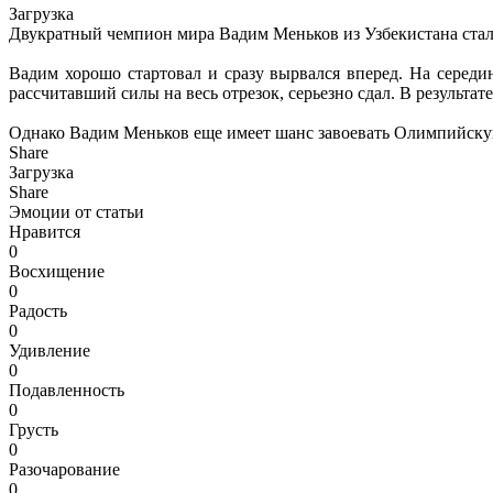
Загрузка
Двукратный чемпион мира Вадим Меньков из Узбекистана стал 
Вадим хорошо стартовал и сразу вырвался вперед. На середи
рассчитавший силы на весь отрезок, серьезно сдал. В результат
Однако Вадим Меньков еще имеет шанс завоевать Олимпийскую 
Share
Загрузка
Share
Эмоции от статьи
Нравится
0
Восхищение
0
Радость
0
Удивление
0
Подавленность
0
Грусть
0
Разочарование
0