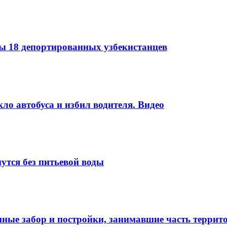
 18 депортированных узбекистанцев
ло автобуса и избил водителя. Видео
утся без питьевой воды
нные забор и постройки, занимавшие часть терри