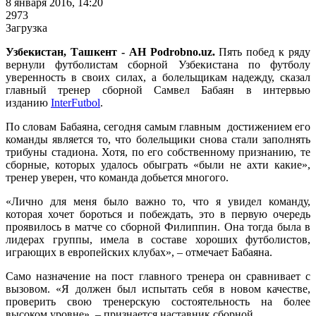
8 января 2016, 14:20
2973
Загрузка
Узбекистан, Ташкент - АН Podrobno.uz.
Пять побед к ряду
вернули футболистам сборной Узбекистана по футболу
уверенность в своих силах, а болельщикам надежду, сказал
главный тренер сборной Самвел Бабаян в интервью
изданию
InterFutbol
.
По словам Бабаяна, сегодня самым главным достижением его
команды является то, что болельщики снова стали заполнять
трибуны стадиона. Хотя, по его собственному признанию, те
сборные, которых удалось обыграть «были не ахти какие»,
тренер уверен, что команда добьется многого.
«Лично для меня было важно то, что я увидел команду,
которая хочет бороться и побеждать, это в первую очередь
проявилось в матче со сборной Филиппин. Она тогда была в
лидерах группы, имела в составе хороших футболистов,
играющих в европейских клубах», – отмечает Бабаяна.
Само назначение на пост главного тренера он сравнивает с
вызовом. «Я должен был испытать себя в новом качестве,
проверить свою тренерскую состоятельность на более
высоком уровне», – признается наставник сборной.