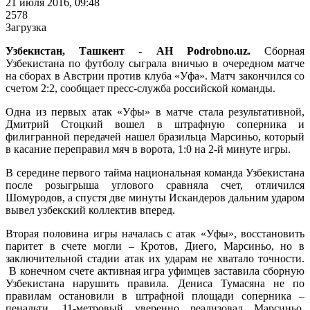
21 июля 2016, 09:48
2578
Загрузка
Узбекистан, Ташкент - АН Podrobno.uz.
Сборная
Узбекистана по футболу сыграла вничью в очередном матче
на сборах в Австрии против клуба «Уфа». Матч закончился со
счетом 2:2, сообщает пресс-служба российской команды.
Одна из первых атак «Уфы» в матче стала результативной,
Дмитрий Стоцкий вошел в штрафную соперника и
филигранной передачей нашел бразильца Марсиньо, который
в касание переправил мяч в ворота, 1:0 на 2-й минуте игры.
В середине первого тайма национальная команда Узбекистана
после розыгрыша углового сравняла счет, отличился
Шомуродов, а спустя две минуты Искандеров дальним ударом
вывел узбекский коллектив вперед.
Вторая половина игры началась с атак «Уфы», восстановить
паритет в счете могли – Кротов, Диего, Марсиньо, но в
заключительной стадии атак их ударам не хватало точности.
В конечном счете активная игра уфимцев заставила сборную
Узбекистана нарушить правила. Дениса Тумасяна не по
правилам остановили в штрафной площади соперника –
пенальти. 11-метровый уверенно реализовал Марсиньо,