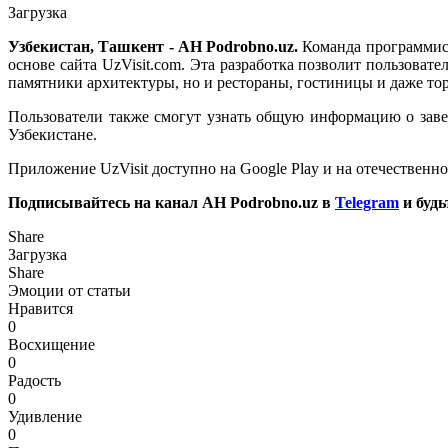
Загрузка
Узбекистан, Ташкент - АН Podrobno.uz.
Команда программист
основе сайта UzVisit.com. Эта разработка позволит пользова
памятники архитектуры, но и рестораны, гостиницы и даже то
Пользователи также смогут узнать общую информацию о завед
Узбекистане.
Приложение UzVisit доступно на Google Play и на отечественн
Подписывайтесь на канал АН Podrobno.uz в
Telegram
и будь
Share
Загрузка
Share
Эмоции от статьи
Нравится
0
Восхищение
0
Радость
0
Удивление
0