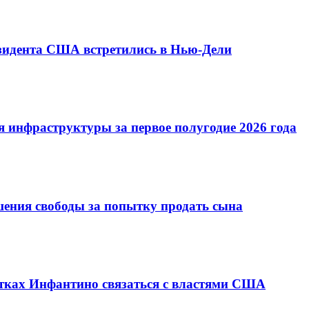
езидента США встретились в Нью-Дели
 инфраструктуры за первое полугодие 2026 года
шения свободы за попытку продать сына
ках Инфантино связаться с властями США