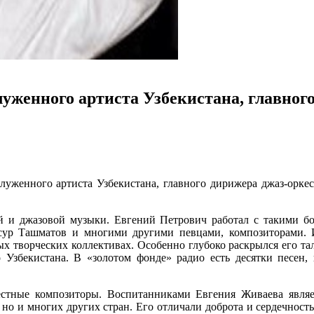
уженного артиста Узбекистана, главног
служенного артиста Узбекистана, главного дирижера джаз-орке
й и джазовой музыки. Евгений Петрович работал с такими бол
ур Ташматов и многими другими певцами, композиторами. И
х творческих коллективах. Особенно глубоко раскрылся его та
о Узбекистана. В «золотом фонде» радио есть десятки песен,
естные композиторы. Воспитанниками Евгения Живаева явл
но и многих других стран. Его отличали доброта и сердечность,