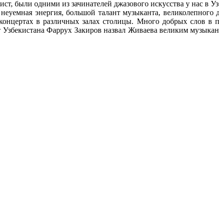
ист, были одними из зачинателей джазового искусства у нас в У
 неуемная энергия, большой талант музыканта, великолепного
 концертах в различных залах столицы. Много добрых слов в п
 Узбекистана Фаррух Закиров назвал Живаева великим музыкант