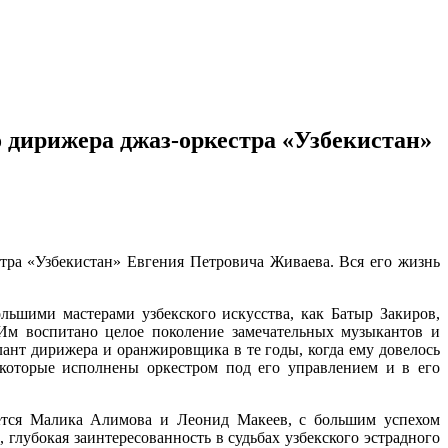
о дирижера джаз-оркестра «Узбекистан»
стра «Узбекистан» Евгения Петровича Живаева. Вся его жизнь
ьшими мастерами узбекского искусства, как Батыр Закиров,
м воспитано целое поколение замечательных музыкантов и
лант дирижера и оранжировщика в те годы, когда ему довелось
 которые исполнены оркестром под его управлением и в его
яется Малика Алимова и Леонид Макеев, с большим успехом
 глубокая заинтересованность в судьбах узбекского эстрадного