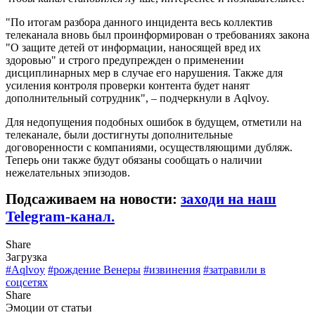
"По итогам разбора данного инцидента весь коллектив
телеканала вновь был проинформирован о требованиях закона
"О защите детей от информации, наносящей вред их
здоровью" и строго предупрежден о применении
дисциплинарных мер в случае его нарушения. Также для
усиления контроля проверки контента будет нанят
дополнительный сотрудник", – подчеркнули в Aqlvoy.
Для недопущения подобных ошибок в будущем, отметили на
телеканале, были достигнуты дополнительные
договоренности с компаниями, осуществляющими дубляж.
Теперь они также будут обязаны сообщать о наличии
нежелательных эпизодов.
Подсаживаем на новости:
заходи на наш
Telegram-канал.
Share
Загрузка
#Aqlvoy
#рождение Венеры
#извинения
#затравили в
соцсетях
Share
Эмоции от статьи