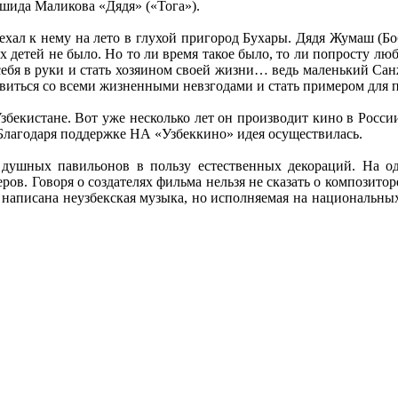
ашида Маликова «Дядя» («Тога»).
хал к нему на лето в глухой пригород Бухары. Дядя Жумаш (Бо
их детей не было. Но то ли время такое было, то ли попросту л
ебя в руки и стать хозяином своей жизни… ведь маленький Сан
авиться со всеми жизненными невзгодами и стать примером для
збекистане. Вот уже несколько лет он производит кино в Росси
. Благодаря поддержке НА «Узбеккино» идея осуществилась.
 душных павильонов в пользу естественных декораций. На о
серов. Говоря о создателях фильма нельзя не сказать о компози
аписана неузбекская музыка, но исполняемая на национальных 