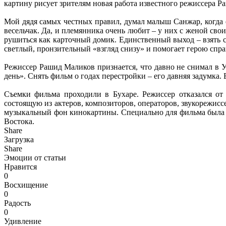
картину рисует зрителям новая работа известного режиссера Р
Мой дядя самых честных правил, думал малыш Санжар, когда е
весельчак. Да, и племянника очень любит – у них с женой сво
рушиться как карточный домик. Единственный выход – взять с
светлый, пронзительный «взгляд снизу» и помогает герою спр
Режиссер Рашид Маликов признается, что давно не снимал в У
день». Снять фильм о годах перестройки – его давняя задумка
Съемки фильма проходили в Бухаре. Режиссер отказался от
состоящую из актеров, композиторов, операторов, звукорежис
музыкальный фон кинокартины. Специально для фильма была н
Востока.
Share
Загрузка
Share
Эмоции от статьи
Нравится
0
Восхищение
0
Радость
0
Удивление