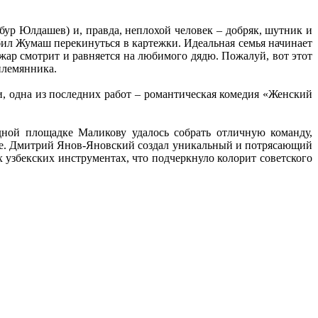
бур Юлдашев) и, правда, неплохой человек – добряк, шутник и
юбил Жумаш перекинуться в картежки. Идеальная семья начинает
жар смотрит и равняется на любимого дядю. Пожалуй, вот этот
 племянника.
и, одна из последних работ – романтическая комедия «Женский
дной площадке Маликову удалось собрать отличную команду,
торе. Дмитрий Янов-Яновский создал уникальный и потрясающий
узбекских инструментах, что подчеркнуло колорит советского