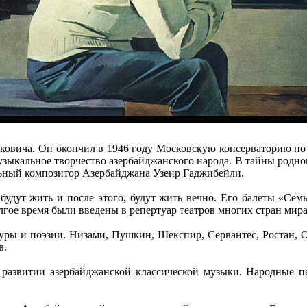
аковича. Он окончил в 1946 году Московскую консерваторию по 
музыкальное творчество азербайджанского народа. В тайны родно
льный композитор Азербайджана Узеир Гаджибейли.
 будут жить и после этого, будут жить вечно. Его балеты «Се
ое время были введены в репертуар театров многих стран мира
уры и поэзии. Низами, Пушкин, Шекспир, Сервантес, Ростан, О
в.
развитии азербайджанской классической музыки. Народные пе