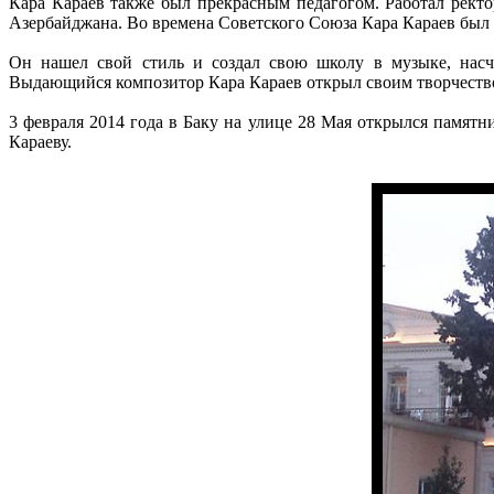
Кара Караев также был прекрасным педагогом. Работал ректо
Азербайджана. Во времена Советского Союза Кара Караев был
Он нашел свой стиль и создал свою школу в музыке, насч
Выдающийся композитор Кара Караев открыл своим творчеств
3 февраля 2014 года в Баку на улице 28 Мая открылся памят
Караеву.