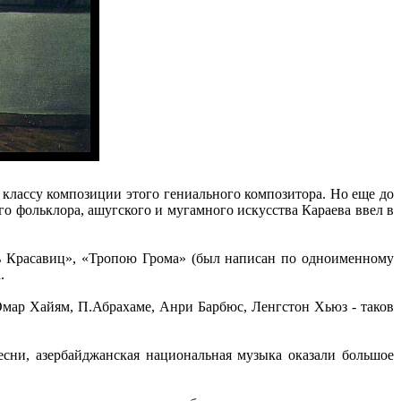
классу композиции этого гениального композитора. Но еще до
го фольклора, ашугского и мугамного искусства Караева ввел в
мь Красавиц», «Тропою Грома» (был написан по одноименному
.
мар Хайям, П.Абрахаме, Анри Барбюс, Ленгстон Хьюз - таков
сни, азербайджанская национальная музыка оказали большое