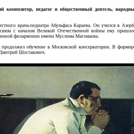
й композитор, педагог и общественный деятель, народны
вестного врача-педиатра Абульфаса Караева. Он учился в Азер
вязи с началом Великой Отечественной войны ему пришлось
твенной филармонии имени Муслима Магомаева.
 продолжил обучение в Московской консерватории. В формиро
 Дмитрий Шостакович.