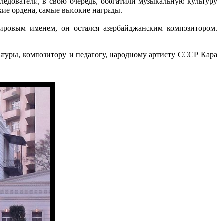
ледователи, в свою очередь, обогатили музыкальную культуру
кие ордена, самые высокие награды.
ировым именем, он остался азербайджанским композитором.
ьтуры, композитору и педагогу, народному артисту СССР Кара