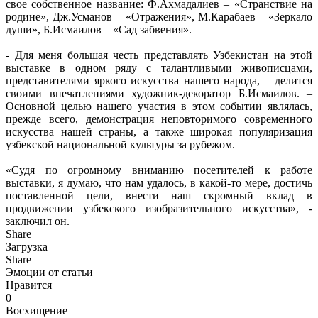
свое собственное название: Ф.Ахмадалиев – «Странствие на
родине», Дж.Усманов – «Отражения», М.Карабаев – «Зеркало
души», Б.Исмаилов – «Сад забвения».
- Для меня большая честь представлять Узбекистан на этой
выставке в одном ряду с талантливыми живописцами,
представителями яркого искусства нашего народа, – делится
своими впечатлениями художник-декоратор Б.Исмаилов. –
Основной целью нашего участия в этом событии являлась,
прежде всего, демонстрация неповторимого современного
искусства нашей страны, а также широкая популяризация
узбекской национальной культуры за рубежом.
«Судя по огромному вниманию посетителей к работе
выставки, я думаю, что нам удалось, в какой-то мере, достичь
поставленной цели, внести наш скромный вклад в
продвижении узбекского изобразительного искусства», -
заключил он.
Share
Загрузка
Share
Эмоции от статьи
Нравится
0
Восхищение