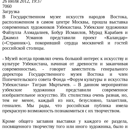
26 июля 2012, 19:37
7060
Загрузка
В Государственном музее искусств народов Востока,
расположенном в самом центре Москвы, прошла выставка
современных художников Узбекистана. Узбекские художники
Файзулла Ахмадалиев, Бобур Исмаилов, Мурад Карабаев и
Джамол Усманов представили проект «Каландар»
(«Странник»), покоривший сердца москвичей и гостей
российской столицы.
- Музей всегда проявлял очень большой интерес к искусству и
культуре Узбекистана, начиная от древности и заканчивая
современностью, - говорит заместитель генерального
директора Государственного музея Востока и член
Попечительского совета Фонда «Форум культуры и искусства
Узбекистана» Тигран Мкртычев. – В данном мероприятии
узбекские художники представили современное
изобразительное искусство. Их стилистика очень разная, но,
тем не менее, каждый из них, безусловно, талантлив,
гениален. Мы рады, что российская публика имела
прекрасную возможность познакомиться с их творчеством.
Кроме общего заглавия выставки у каждого ее раздела,
посвященного творчеству того или иного художника, было и