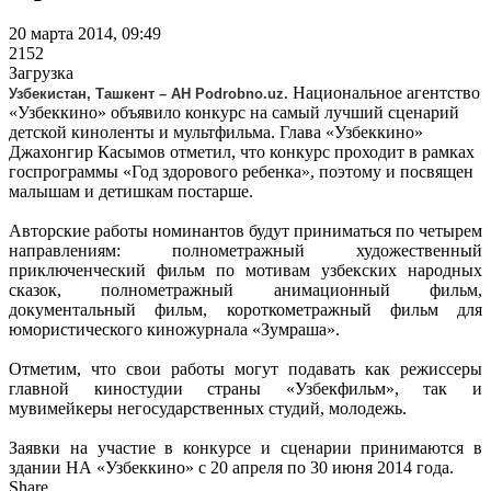
20 марта 2014, 09:49
2152
Загрузка
Национальное агентство
Узбекистан, Ташкент – АН Podrobno.uz.
«Узбеккино» объявило конкурс на самый лучший сценарий
детской киноленты и мультфильма. Глава «Узбеккино»
Джахонгир Касымов отметил, что конкурс проходит в рамках
госпрограммы «Год здорового ребенка», поэтому и посвящен
малышам и детишкам постарше.
Авторские работы номинантов будут приниматься по четырем
направлениям: полнометражный художественный
приключенческий фильм по мотивам узбекских народных
сказок, полнометражный анимационный фильм,
документальный фильм, короткометражный фильм для
юмористического киножурнала «Зумраша».
Отметим, что свои работы могут подавать как режиссеры
главной киностудии страны «Узбекфильм», так и
мувимейкеры негосударственных студий, молодежь.
Заявки на участие в конкурсе и сценарии принимаются в
здании НА «Узбеккино» с 20 апреля по 30 июня 2014 года.
Share