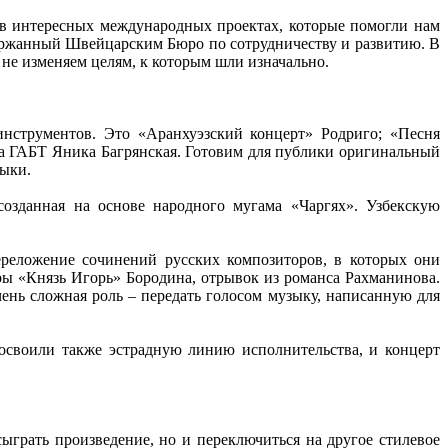
е в интересных международных проектах, которые помогли нам
держанный Швейцарским Бюро по сотрудничеству и развитию. В
 не изменяем целям, к которым шли изначально.
нструментов. Это «Аранхуэзский концерт» Родриго; «Песня
а ГАБТ Яника Багрянская. Готовим для публики оригинальный
зыки.
созданная на основе народного мугама «Чаргях». Узбекскую
реложение сочинений русских композиторов, в которых они
ры «Князь Игорь» Бородина, отрывок из романса Рахманинова.
ень сложная роль – передать голосом музыку, написанную для
освоили также эстрадную линию исполнительства, и концерт
ыграть произведение, но и переключиться на другое стилевое