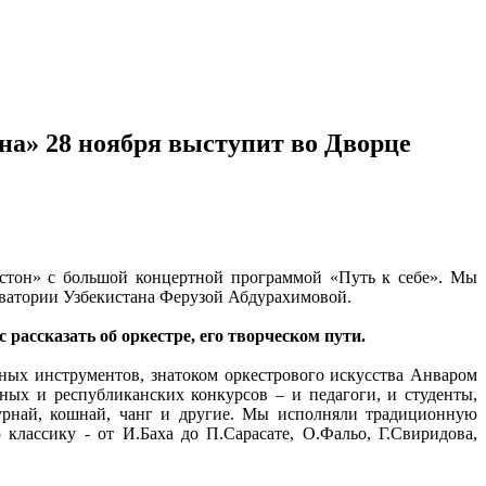
на» 28 ноября выступит во Дворце
стон» с большой концертной программой «Путь к себе». Мы
рватории Узбекистана Ферузой Абдурахимовой.
рассказать об оркестре, его творческом пути.
ных инструментов, знатоком оркестрового искусства Анваром
ных и республиканских конкурсов – и педагоги, и студенты,
сурнай, кошнай, чанг и другие. Мы исполняли традиционную
классику - от И.Баха до П.Сарасате, О.Фальо, Г.Свиридова,