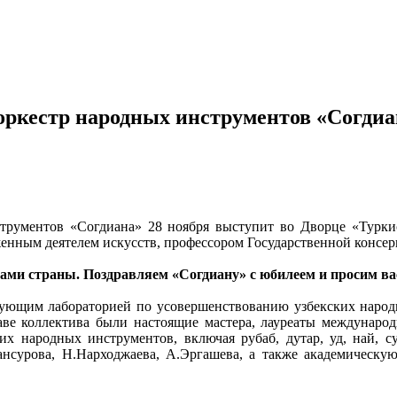
ркестр народных инструментов «Согдиа
трументов «Согдиана» 28 ноября выступит во Дворце «Турки
женным деятелем искусств, профессором Государственной консе
ами страны. Поздравляем «Согдиану» с юбилеем и просим вас 
ведующим лабораторией по усовершенствованию узбекских народ
ве коллектива были настоящие мастера, лауреаты международ
ких народных инструментов, включая рубаб, дутар, уд, най, 
сурова, Н.Нарходжаева, А.Эргашева, а также академическую 