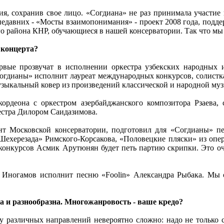
ия, сохранив свое лицо. «Согдиана» не раз принимала участи
з недавних - «Мосты взаимопонимания» - проект 2008 года, под
о района КНР, обучающиеся в нашей консерватории. Так что мы
 концерта?
вые прозвучат в исполнении оркестра узбекских народных и
Согдианы» исполнит лауреат международных конкурсов, солистк
узыкальный ковер из произведений классической и народной му
ордеона с оркестром азербайджанского композитора Рзаева, 
стра Дилором Саидазимова.
т Московской консерватории, подготовил для «Согдианы» пе
Шехерезада» Римского-Корсакова, «Половецкие пляски» из опе
конкурсов Асмик Арутюнян будет петь партию скрипки. Это оч
 Иногамов исполнит песню «Foolin» Александра Рыбака. Мы 
 и разнообразна. Многожанровость - ваше кредо?
ку различных направлений невероятно сложно: надо не только с