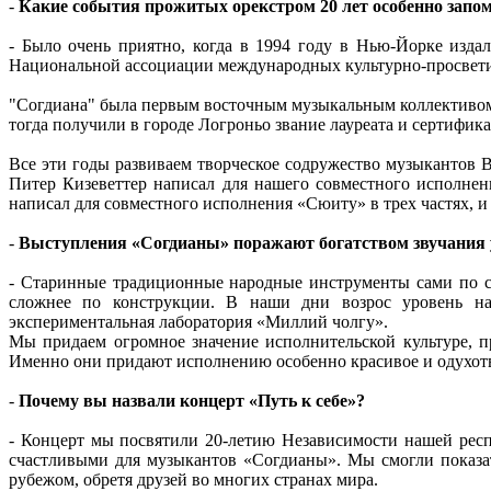
-
Какие события прожитых орекстром 20 лет особенно запо
- Было очень приятно, когда в 1994 году в Нью-Йорке изда
Национальной ассоциации международных культурно-просвети
"Согдиана" была первым восточным музыкальным коллективом,
тогда получили в городе Логроньо звание лауреата и сертифик
Все эти годы развиваем творческое содружество музыкантов
Питер Кизеветтер написал для нашего совместного исполнен
написал для совместного исполнения «Сюиту» в трех частях, и
-
Выступления «Согдианы» поражают богатством звучания 
- Старинные традиционные народные инструменты сами по с
сложнее по конструкции. В наши дни возрос уровень нау
экспериментальная лаборатория «Миллий чолгу».
Мы придаем огромное значение исполнительской культуре, п
Именно они придают исполнению особенно красивое и одухотв
-
Почему вы назвали концерт «Путь к себе»?
- Концерт мы посвятили 20-летию Независимости нашей респ
счастливыми для музыкантов «Согдианы». Мы смогли показать
рубежом, обретя друзей во многих странах мира.