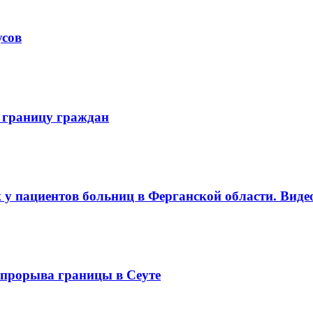
усов
 границу граждан
 у пациентов больниц в Ферганской области. Виде
е прорыва границы в Сеуте