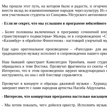
Мы прошли этот путь, на котором были и радости, и огорчен
внести вклад во взаимопонимание народов через культуру. И
нем участвовали студенты из Синцзянь-Уйгурского автономног
-
Если не секрет, что мы услышим в программе юбилейного
- Более половины включенных в программу сочинений впер
странствующего подмастерья» Малера, ее в сопровождении «
«Каламбур» в обработке Финогенова - настоящий узорчатый м
Еще одно оригинальное произведение – «Рапсодия» для акк
традиционную музыку исполнит в сопровождении нашего орке
Наш бывший оркестрант Камолитдин Уринбаев, ныне студен
обращались к теме Востока. Прозвучат фрагменты из сюиты «
Интересно, что в этом произведении лауреат международных 
инструмента, но она с ней блестяще справляется.
Прозвучат в концерте и образцы джазовой музыки - Хуршид
завершит вместе с нами народная артистка Насиба Абдуллаева.
-
Интересно, что концертная программа настолько насыщена
- Мы хотим показать, чего добился оркестр. Исполнять музы