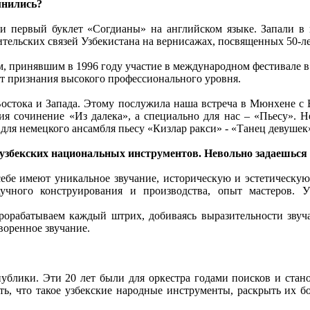
мнились?
ли первый буклет «Согдианы» на английском языке. Запали в 
тельских связей Узбекистана на вернисажах, посвященных 50-
 принявшим в 1996 году участие в международном фестивале в 
ат признания высокого профессионального уровня.
 Востока и Запада. Этому послужила наша встреча в Мюнхене с
ия сочинение «Из далека», а специально для нас – «Пьесу». Н
 для немецкого ансамбля пьесу «Кизлар ракси» - «Танец девушек
узбекских национальных инструментов. Невольно задаешься
ебе имеют уникальное звучание, историческую и эстетическую
чного конструирования и производства, опыт мастеров. У 
рорабатываем каждый штрих, добиваясь выразительности звуч
оренное звучание.
ублики. Эти 20 лет были для оркестра годами поисков и стан
, что такое узбекские народные инструменты, раскрыть их бог