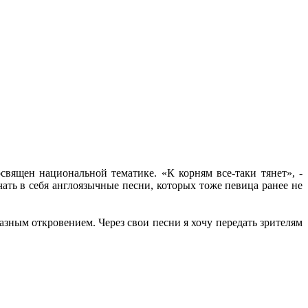
вящен национальной тематике. «К корням все-таки тянет», -
чать в себя англоязычные песни, которых тоже певица ранее не
азным откровением. Через свои песни я хочу передать зрителям