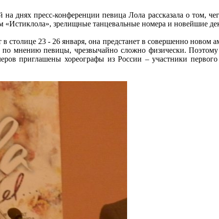
 на днях пресс-конференции певица Лола рассказала о том, че
ом «Истиклола», зрелищные танцевальные номера и новейшие де
в столице 23 - 26 января, она предстанет в совершенно новом ам
о, по мнению певицы, чрезвычайно сложно физически. Поэтому 
меров приглашены хореографы из России – участники первого 