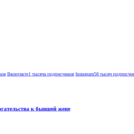
ков
Вконтакте
1 тысяча подписчиков
Instagram
58 тысяч подписчи
огательства к бывшей жене