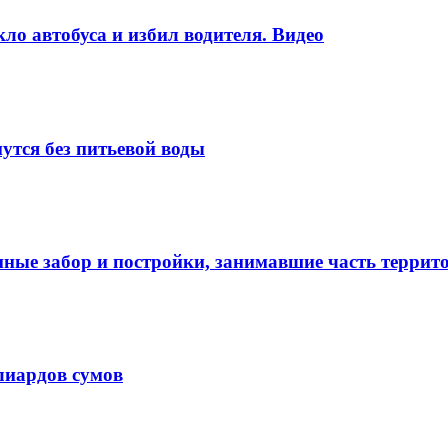
ло автобуса и избил водителя. Видео
утся без питьевой воды
нные забор и постройки, занимавшие часть терри
лиардов сумов