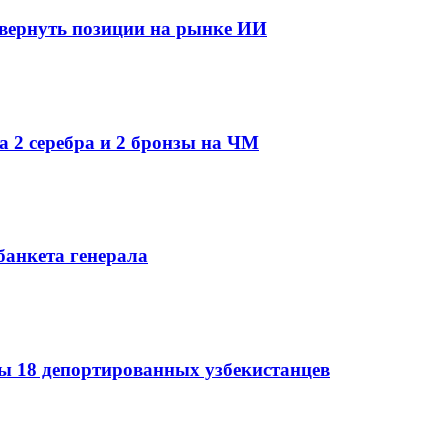
 вернуть позиции на рынке ИИ
а 2 серебра и 2 бронзы на ЧМ
банкета генерала
 18 депортированных узбекистанцев