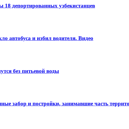
 18 депортированных узбекистанцев
ло автобуса и избил водителя. Видео
утся без питьевой воды
нные забор и постройки, занимавшие часть терри