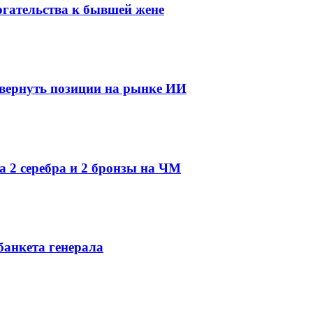
огательства к бывшей жене
 вернуть позиции на рынке ИИ
а 2 серебра и 2 бронзы на ЧМ
банкета генерала