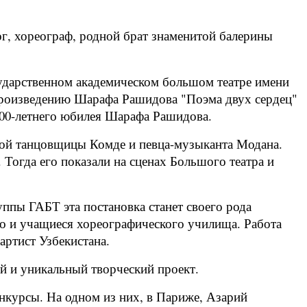
г, хореограф, родной брат знаменитой балерины
сударственном академическом большом театре имени
 произведению Шарафа Рашидова "Поэма двух сердец"
100-летнего юбилея Шарафа Рашидова.
ской танцовщицы Комде и певца-музыканта Модана.
 Тогда его показали на сценах Большого театра и
уппы ГАБТ эта постановка станет своего рода
 но и учащиеся хореографического училища. Работа
ртист Узбекистана.
й и уникальный творческий проект.
онкурсы. На одном из них, в Париже, Азарий