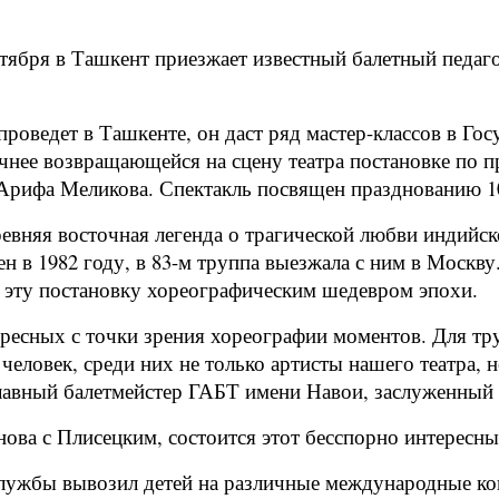
тября в Ташкент приезжает известный балетный педаго
роведет в Ташкенте, он даст ряд мастер-классов в Го
точнее возвращающейся на сцену театра постановке по
 Арифа Меликова. Спектакль посвящен празднованию 
ревняя восточная легенда о трагической любви индий
н в 1982 году, в 83-м труппа выезжала с ним в Москву.
и эту постановку хореографическим шедевром эпохи.
ересных с точки зрения хореографии моментов. Для тр
 человек, среди них не только артисты нашего театра,
авный балетмейстер ГАБТ имени Навои, заслуженный а
ова с Плисецким, состоится этот бесспорно интересны
 службы вывозил детей на различные международные к