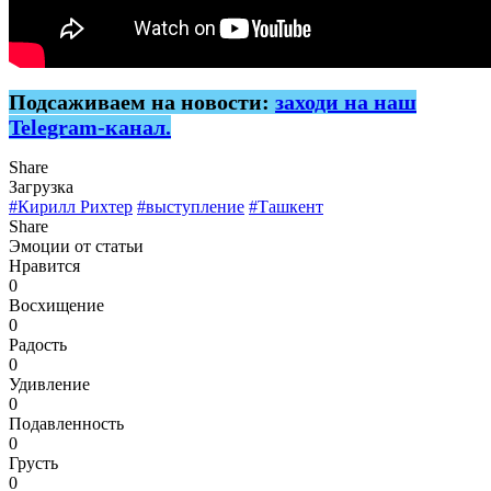
Подсаживаем на новости:
заходи на наш
Telegram-канал.
Share
Загрузка
#Кирилл Рихтер
#выступление
#Ташкент
Share
Эмоции от статьи
Нравится
0
Восхищение
0
Радость
0
Удивление
0
Подавленность
0
Грусть
0