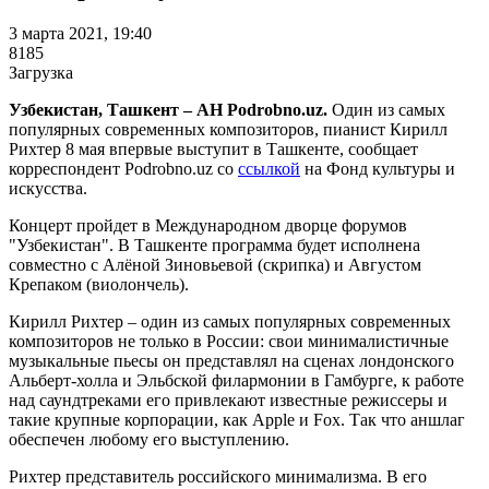
3 марта 2021, 19:40
8185
Загрузка
Узбекистан, Ташкент – АН Podrobno.uz.
Один из самых
популярных современных композиторов, пианист Кирилл
Рихтер 8 мая впервые выступит в Ташкенте, сообщает
корреспондент Podrobno.uz со
ссылкой
на Фонд культуры и
искусства.
Концерт пройдет в Международном дворце форумов
"Узбекистан". В Ташкенте программа будет исполнена
совместно с Алёной Зиновьевой (скрипка) и Августом
Крепаком (виолончель).
Кирилл Рихтер – один из самых популярных современных
композиторов не только в России: свои минималистичные
музыкальные пьесы он представлял на сценах лондонского
Альберт-холла и Эльбской филармонии в Гамбурге, к работе
над саундтреками его привлекают известные режиссеры и
такие крупные корпорации, как Apple и Fox. Так что аншлаг
обеспечен любому его выступлению.
Рихтер представитель российского минимализма. В его