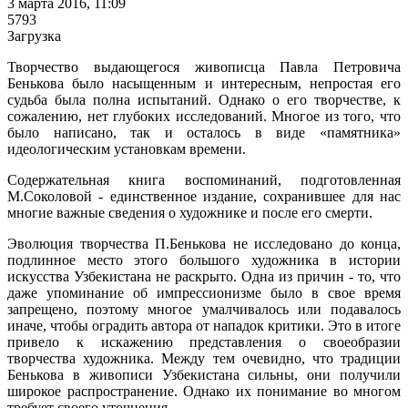
3 марта 2016, 11:09
5793
Загрузка
Творчество выдающегося живописца Павла Петровича
Бенькова было насыщенным и интересным, непростая его
судьба была полна испытаний. Однако о его творчестве, к
сожалению, нет глубоких исследований. Многое из того, что
было написано, так и осталось в виде «памятника»
идеологическим установкам времени.
Содержательная книга воспоминаний, подготовленная
М.Соколовой - единственное издание, сохранившее для нас
многие важные сведения о художнике и после его смерти.
Эволюция творчества П.Бенькова не исследовано до конца,
подлинное место этого большого художника в истории
искусства Узбекистана не раскрыто. Одна из причин - то, что
даже упоминание об импрессионизме было в свое время
запрещено, поэтому многое умалчивалось или подавалось
иначе, чтобы оградить автора от нападок критики. Это в итоге
привело к искажению представления о своеобразии
творчества художника. Между тем очевидно, что традиции
Бенькова в живописи Узбекистана сильны, они получили
широкое распространение. Однако их понимание во многом
требует своего уточнения.