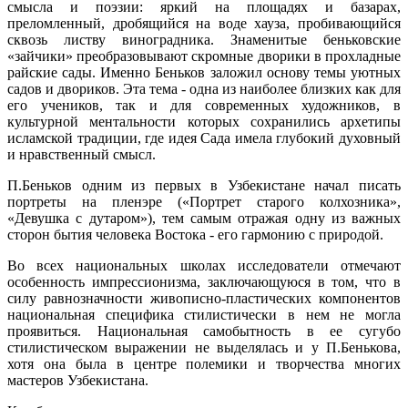
смысла и поэзии: яркий на площадях и базарах,
преломленный, дробящийся на воде хауза, пробивающийся
сквозь листву виноградника. Знаменитые беньковские
«зайчики» преобразовывают скромные дворики в прохладные
райские сады. Именно Беньков заложил основу темы уютных
садов и двориков. Эта тема - одна из наиболее близких как для
его учеников, так и для современных художников, в
культурной ментальности которых сохранились архетипы
исламской традиции, где идея Сада имела глубокий духовный
и нравственный смысл.
П.Беньков одним из первых в Узбекистане начал писать
портреты на пленэре («Портрет старого колхозника»,
«Девушка с дутаром»), тем самым отражая одну из важных
сторон бытия человека Востока - его гармонию с природой.
Во всех национальных школах исследователи отмечают
особенность импрессионизма, заключающуюся в том, что в
силу равнозначности живописно-пластических компонентов
национальная специфика стилистически в нем не могла
проявиться. Национальная самобытность в ее сугубо
стилистическом выражении не выделялась и у П.Бенькова,
хотя она была в центре полемики и творчества многих
мастеров Узбекистана.