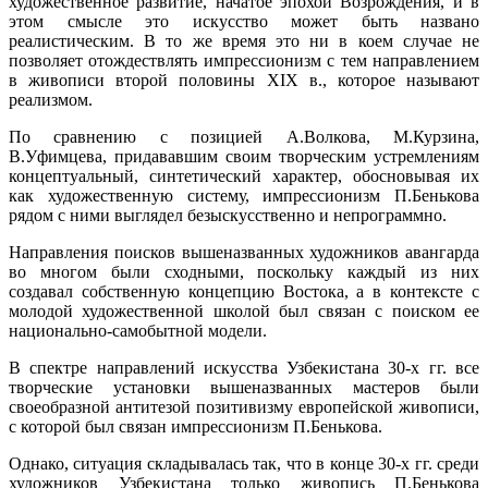
художественное развитие, начатое эпохой Возрождения, и в
этом смысле это искусство может быть названо
реалистическим. В то же время это ни в коем случае не
позволяет отождествлять импрессионизм с тем направлением
в живописи второй половины XIX в., которое называют
реализмом.
По сравнению с позицией А.Волкова, М.Курзина,
В.Уфимцева, придававшим своим творческим устремлениям
концептуальный, синтетический характер, обосновывая их
как художественную систему, импрессионизм П.Бенькова
рядом с ними выглядел безыскусственно и непрограммно.
Направления поисков вышеназванных художников авангарда
во многом были сходными, поскольку каждый из них
создавал собственную концепцию Востока, а в контексте с
молодой художественной школой был связан с поиском ее
национально-самобытной модели.
В спектре направлений искусства Узбекистана 30-х гг. все
творческие установки вышеназванных мастеров были
своеобразной антитезой позитивизму европейской живописи,
с которой был связан импрессионизм П.Бенькова.
Однако, ситуация складывалась так, что в конце 30-х гг. среди
художников Узбекистана только живопись П.Бенькова