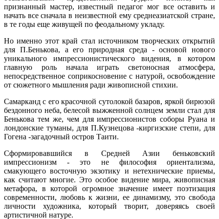
признанный мастер, известный педагог мог все оставить и
начать все сначала в неизвестной ему среднеазиатской стране,
в те годы еще живущей по феодальному укладу.
Но именно этот край стал источником творческих открытий
для П.Бенькова, а его природная среда - основой нового
уникального импрессионистического видения, в котором
главную роль начала играть светоносная атмосфера,
непосредственное соприкосновение с натурой, освобождение
от сюжетного мышления ради живописной стихии.
Самарканд с его красочной сутолокой базаров, яркой бирюзой
бездонного неба, белесой выжженной солнцем земли стал для
Бенькова тем же, чем для импрессионистов соборы Руана и
лондонские туманы, для П.Кузнецова -киргизские степи, для
Гогена -загадочный остров Таити.
Сформировавшийся в Средней Азии беньковский
импрессионизм - это не философия ориентализма,
смакующего восточную экзотику и нетехнические приемы,
как считают многие. Это особое видение мира, живописная
метафора, в которой огромное значение имеет поэтизация
современности, любовь к жизни, ее динамизму, это свобода
личности художника, который творит, доверяясь своей
артистичной натуре.