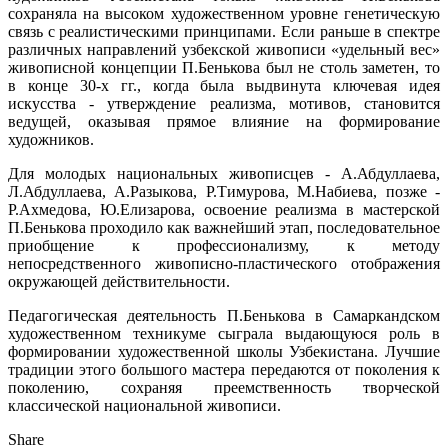
сохраняла на высоком художественном уровне генетическую
связь с реалистическими принципами. Если раньше в спектре
различных направлений узбекской живописи «удельный вес»
живописной концепции П.Бенькова был не столь заметен, то
в конце 30-х гг., когда была выдвинута ключевая идея
искусства - утверждение реализма, мотивов, становится
ведущей, оказывая прямое влияние на формирование
художников.
Для молодых национальных живописцев - А.Абдуллаева,
Л.Абдуллаева, А.Разыкова, Р.Тимурова, М.Набиева, позже -
Р.Ахмедова, Ю.Елизарова, освоение реализма в мастерской
П.Бенькова проходило как важнейший этап, последовательное
приобщение к профессионализму, к методу
непосредственного живописно-пластического отображения
окружающей действительности.
Педагогическая деятельность П.Бенькова в Самаркандском
художественном техникуме сыграла выдающуюся роль в
формировании художественной школы Узбекистана. Лучшие
традиции этого большого мастера передаются от поколения к
поколению, сохраняя преемственность творческой
классической национальной живописи.
Share