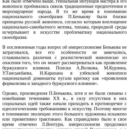
Как было отмечено выше, гениальная интуиция мастера в его
живописи пробивалась сквозь традиционные предпочтения и
мироощущение народа. В то же время в понимании
национального своеобразия П.Бенькову были близки
принципы русской живописи, согласно которым воплощение
национально-самобытного мотива, типажа, природной среды
исчерпывают в искусстве проблематику национального
своеобразия.
В послевоенные годы вопрос об импрессионизме Бенькова не
затрагивался, все его особенности не замечались,
сглаживались различия с реалистической живописью из
опасения того, что он может рассматриваться как проявление
буржуазного влияния. Поиски А.Волкова, М.Курзина,
У.Тансыкбаева, Н.Карахана в узбекской живописи
национальной доминанты пугали критику как «проявления
формализма и западного буржуазного влияния».
Однако, произведения П.Бенькова, хотя и не были связаны с
новейшими течениями XX в., в силу отсутствия в них
социальных идей также начали приходить в противоречие с
идеологическими требованиями к искусству. Поэтому многое
в понимании эволюции этого большого художника искажено
или примитивно трактовано. Как справедливо было в свое
время отмечено Л.Вентури, импрессионизм продолжил