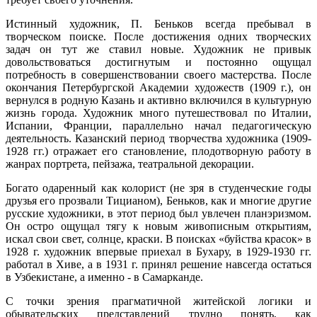
Истинный художник, П. Беньков всегда пребывал в
творческом поиске. После достижения одних творческих
задач он тут же ставил новые. Художник не привык
довольствоваться достигнутым и постоянно ощущал
потребность в совершенствовании своего мастерства. После
окончания Петербургской Академии художеств (1909 г.), он
вернулся в родную Казань и активно включился в культурную
жизнь города. Художник много путешествовал по Италии,
Испании, Франции, параллельно начал педагогическую
деятельность. Казанский период творчества художника (1909-
1928 гг.) отражает его становление, плодотворную работу в
жанрах портрета, пейзажа, театральной декорации.
Богато одаренный как колорист (не зря в студенческие годы
друзья его прозвали Тицианом), Беньков, как и многие другие
русские художники, в этот период был увлечен планэризмом.
Он остро ощущал тягу к новым живописным открытиям,
искал свои свет, солнце, краски. В поисках «буйства красок» в
1928 г. художник впервые приехал в Бухару, в 1929-1930 гг.
работал в Хиве, а в 1931 г. принял решение навсегда остаться
в Узбекистане, а именно - в Самарканде.
С точки зрения прагматичной житейской логики и
обывательских представлений трудно понять, как