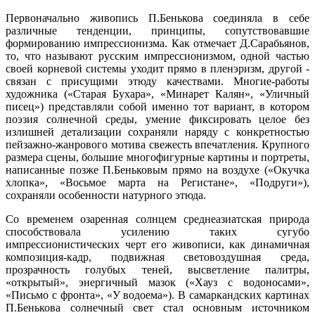
Первоначально живопись П.Бенькова соединяла в себе
различные тенденции, принципы, сопутствовавшие
формированию импрессионизма. Как отмечает Д.Сарабьянов,
то, что называют русским импрессионизмом, одной частью
своей корневой системы уходит прямо в пленэризм, другой -
связан с присущими этюду качествами. Многие-работы
художника («Старая Бухара», «Минарет Калян», «Уличный
писец») представляли собой именно тот вариант, в котором
поэзия солнечной среды, умение фиксировать целое без
излишней детализации сохраняли наряду с конкретностью
пейзажно-жанрового мотива свежесть впечатления. Крупного
размера сцены, большие многофигурные картины и портреты,
написанные позже П.Беньковым прямо на воздухе («Окучка
хлопка», «Восьмое марта на Регистане», «Подруги»),
сохраняли особенности натурного этюда.
Со временем озаренная солнцем среднеазиатская природа
способствовала усилению таких сугубо
импрессионистических черт его живописи, как динамичная
композиция-кадр, подвижная световоздушная среда,
прозрачность голубых теней, высветление палитры,
«открытый», энергичный мазок («Хауз с водоносами»,
«Письмо с фронта», «У водоема»). В самаркандских картинах
П.Бенькова солнечный свет стал основным источником