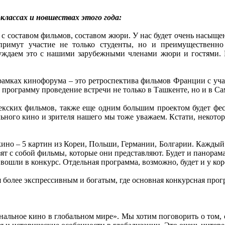
классах и новшествах этого года:
с составом фильмов, составом жюри. У нас будет очень насыщенн
примут участие не только студенты, но и преимущественн
суждаем это с нашими зарубежными членами жюри и гостями. В
 рамках кинофорума – это ретроспектива фильмов Франции с у
программу проведение встречи не только в Ташкенте, но и в Сам
екских фильмов, также еще одним большим проектом будет фес
льного кино и зрителя нашего мы тоже уважаем. Кстати, некот
ино – 5 картин из Кореи, Польши, Германии, Болгарии. Каждый и
ят с собой фильмы, которые они представляют. Будет и панорама
 вошли в конкурс. Отдельная программа, возможно, будет и у к
 более экспрессивным и богатым, где основная конкурсная про
нальное кино в глобальном мире». Мы хотим поговорить о том,