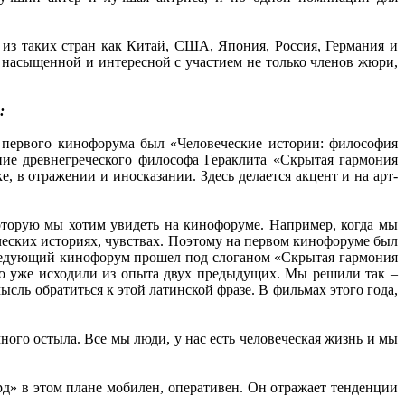
з таких стран как Китай, США, Япония, Россия, Германия и
 насыщенной и интересной с участием не только членов жюри,
:
н первого кинофорума был «Человеческие истории: философия
ие древнегреческого философа Гераклита «Скрытая гармония
ке, в отражении и иносказании. Здесь делается акцент и на арт-
оторую мы хотим увидеть на кинофоруме. Например, когда мы
ческих историях, чувствах. Поэтому на первом кинофоруме был
 следующий кинофорум прошел под слоганом «Скрытая гармония
 то уже исходили из опыта двух предыдущих. Мы решили так –
сль обратиться к этой латинской фразе. В фильмах этого года,
ного остыла. Все мы люди, у нас есть человеческая жизнь и мы
ард» в этом плане мобилен, оперативен. Он отражает тенденции