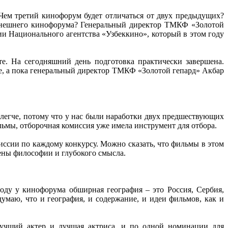
ем третий кинофорум будет отличаться от двух предыдущих?
нынешнего кинофорума? Генеральный директор ТМКФ «Золотой
и Национального агентства «Узбеккино», который в этом году
е. На сегодняшний день подготовка практически завершена.
е, а пока генеральный директор ТМКФ «Золотой гепард» Акбар
 легче, потому что у нас были наработки двух предшествующих
ильмы, отборочная комиссия уже имела инструмент для отбора.
иссии по каждому конкурсу. Можно сказать, что фильмы в этом
шены философии и глубокого смысла.
оду у кинофорума обширная география – это Россия, Сербия,
думаю, что и география, и содержание, и идеи фильмов, как и
учший актер и лучшая актриса, и по одной номинации для