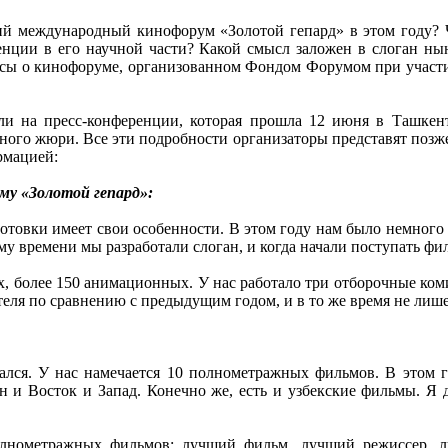
ий международный кинофорум «Золотой гепард» в этом году? Ч
ренции в его научной части? Какой смысл заложен в слоган 
осы о кинофоруме, организованном Фондом Форумом при участи
ли на пресс-конференции, которая прошла 12 июня в Ташкент
ого жюри. Все эти подробности организаторы представят позж
рмацией:
му «Золотой гепард»:
готовки имеет свои особенности. В этом году нам было немного
ому времени мы разработали слоган, и когда начали поступать ф
х, более 150 анимационных. У нас работало три отборочные ком
ителя по сравнению с предыдущим годом, и в то же время не ли
лся. У нас намечается 10 полнометражных фильмов. В этом г
ен и Восток и Запад. Конечно же, есть и узбекские фильмы. Я 
лнометражных фильмов: лучший фильм, лучший режиссер, л