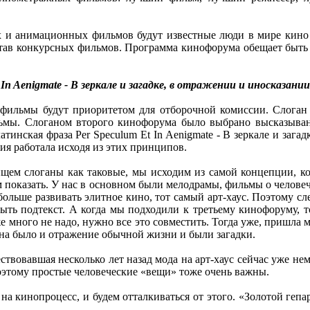
 и анимационных фильмов будут известные люди в мире кино и
остав конкурсных фильмов. Программа кинофорума обещает быть
In Aenigmate - В зеркале и загадке, в отражении и иносказании
ие фильмы будут приоритетом для отборочной комиссии. Слога
ильмы. Слоганом второго кинофорума было выбрано высказыван
латинская фраза Per Speculum Et In Aenigmate - В зеркале и загад
ия работала исходя из этих принципов.
ищем слоганы как таковые, мы исходим из самой концепции, к
 показать. У нас в основном были мелодрамы, фильмы о челове
больше развивать элитное кино, тот самый арт-хаус. Поэтому
быть подтекст. А когда мы подходили к третьему кинофоруму,
много не надо, нужно все это совместить. Тогда уже, пришла мы
ана было и отражение обычной жизни и были загадки.
вовавшая несколько лет назад мода на арт-хаус сейчас уже нем
поэтому простые человеческие «вещи» тоже очень важны.
 на кинопроцесс, и будем отталкиваться от этого. «Золотой геп