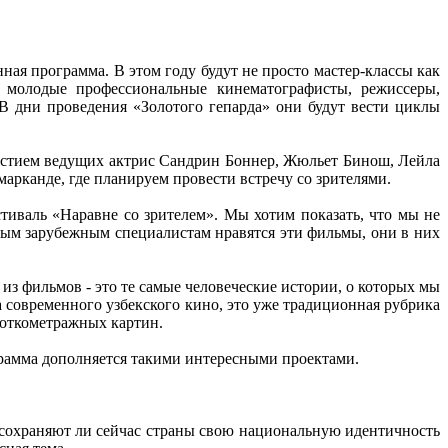
ая программа. В этом году будут не просто мастер-классы как
о молодые профессиональные кинематографисты, режиссеры,
 дни проведения «Золотого гепарда» они будут вести циклы
частием ведущих актрис Сандрин Боннер, Жюльет Бинош, Лейла
арканде, где планируем провести встречу со зрителями.
тиваль «Наравне со зрителем». Мы хотим показать, что мы не
орым зарубежным специалистам нравятся эти фильмы, они в них
з фильмов - это те самые человеческие истории, о которых мы
 современного узбекского кино, это уже традиционная рубрика
ороткометражных картин.
грамма дополняется такими интересными проектами.
 сохраняют ли сейчас страны свою национальную идентичность