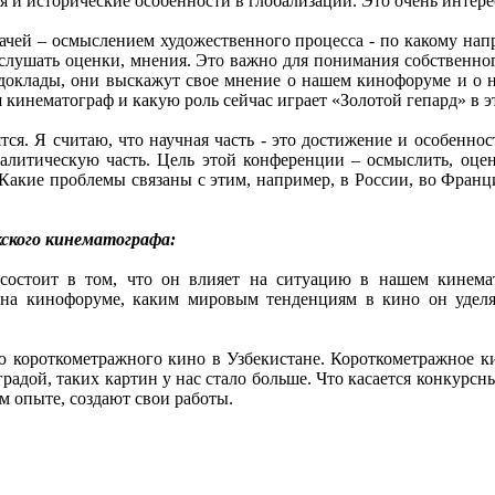
я и исторические особенности в глобализации. Это очень интере
чей – осмыслением художественного процесса - по какому напр
ыслушать оценки, мнения. Это важно для понимания собственног
 доклады, они выскажут свое мнение о нашем кинофоруме и о н
 кинематограф и какую роль сейчас играет «Золотой гепард» в э
ся. Я считаю, что научная часть - это достижение и особенно
алитическую часть. Цель этой конференции – осмыслить, оцени
Какие проблемы связаны с этим, например, в России, во Франци
кского кинематографа:
 состоит в том, что он влияет на ситуацию в нашем кинема
 на кинофоруме, каким мировым тенденциям в кино он уделя
ю короткометражного кино в Узбекистане. Короткометражное кин
адой, таких картин у нас стало больше. Что касается конкурсн
м опыте, создают свои работы.