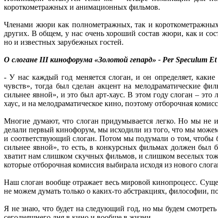
короткометражных и анимационных фильмов.
Членами жюри как полнометражных, так и короткометражных
других. В общем, у нас очень хороший состав жюри, как и с
но и известных зарубежных гостей.
О слогане III кинофорума «Золотой гепард» - Per Speculum Et 
- У нас каждый год меняется слоган, и он определяет, как
чувств», тогда был сделан акцент на мелодраматические ф
сильнее явной», и это был арт-хаус. В этом году слоган – это 
хаус, и на мелодраматическое кино, поэтому отборочная комисс
Многие думают, что слоган придумывается легко. Но мы не 
делали первый кинофорум, мы исходили из того, что мы можем
и соответствующий слоган. Потом мы подумали о том, чтобы 
сильнее явной», то есть, в конкурсных фильмах должен был 
хватит нам слишком скучных фильмов, и слишком веселых тоже 
которые отборочная комиссия выбирала исходя из нового слог
Наш слоган вообще отражает весь мировой кинопроцесс. Сущест
не можем думать только о каких-то абстракциях, философии, 
Я не знаю, что будет на следующий год, но мы будем смотреть
сегодняшнего дня в кино и вообще в жизни.