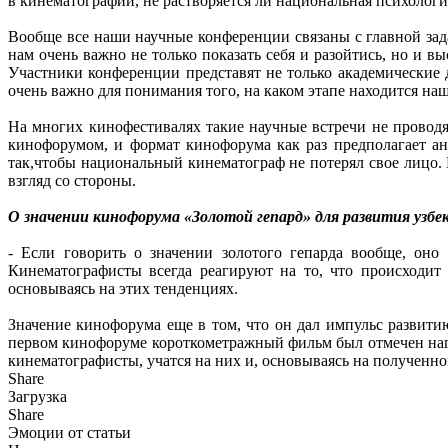
в кинематографии, не растворяется ли национальная психологи
Вообще все наши научные конференции связаны с главной зада
нам очень важно не только показать себя и разойтись, но и в
Участники конференции представят не только академические
очень важно для понимания того, на каком этапе находится наш
На многих кинофестивалях такие научные встречи не проводят
кинофорумом, и формат кинофорума как раз предполагает ан
так,чтобы национальный кинематограф не потерял свое лицо. 
взгляд со стороны.
О значении кинофорума «Золотой гепард» для развития узбе
- Если говорить о значении золотого гепарда вообще, оно
Кинематографисты всегда реагируют на то, что происходит
основываясь на этих тенденциях.
Значение кинофорума еще в том, что он дал импульс развити
первом кинофоруме короткометражный фильм был отмечен нагр
кинематографисты, учатся на них и, основываясь на полученно
Share
Загрузка
Share
Эмоции от статьи