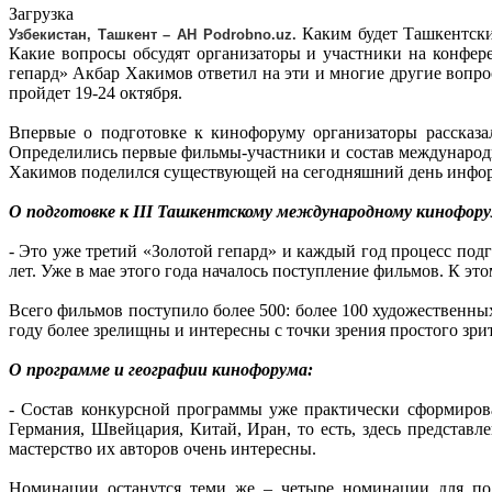
Загрузка
Каким будет Ташкентск
Узбекистан, Ташкент – АН Podrobno.uz.
Какие вопросы обсудят организаторы и участники на конфе
гепард» Акбар Хакимов ответил на эти и многие другие вопр
пройдет 19-24 октября.
Впервые о подготовке к кинофоруму организаторы рассказа
Определились первые фильмы-участники и состав международн
Хакимов поделился существующей на сегодняшний день инфо
О подготовке к III Ташкентскому международному кинофору
- Это уже третий «Золотой гепард» и каждый год процесс под
лет. Уже в мае этого года началось поступление фильмов. К эт
Всего фильмов поступило более 500: более 100 художественны
году более зрелищны и интересны с точки зрения простого зр
О программе и географии кинофорума:
- Состав конкурсной программы уже практически сформирова
Германия, Швейцария, Китай, Иран, то есть, здесь представл
мастерство их авторов очень интересны.
Номинации останутся теми же – четыре номинации для по