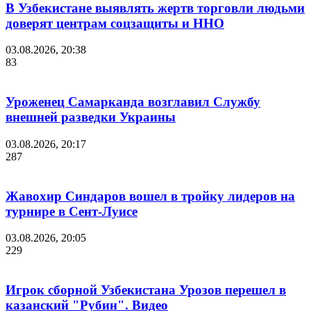
В Узбекистане выявлять жертв торговли людьми
доверят центрам соцзащиты и ННО
03.08.2026, 20:38
83
Уроженец Самарканда возглавил Службу
внешней разведки Украины
03.08.2026, 20:17
287
Жавохир Синдаров вошел в тройку лидеров на
турнире в Сент-Луисе
03.08.2026, 20:05
229
Игрок сборной Узбекистана Урозов перешел в
казанский "Рубин". Видео