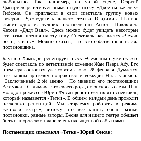
любопытно. Так, например, на малой сцене, Георгий
Дмитриев репетирует знаменитую пьесу «Двое на качелях»
Гибсона. Он пригласил в свой спектакль группу новых
актеров. Руководитель нашего театра Владимир Шапиро
ставит одно из лучших произведений Антона Павловича
Чехова «Дядя Ваня». Здесь можно будет увидеть некоторые
его размышления на эту тему. Спектакль называется «Чехов,
осень, сцены». Можно сказать, что это собственный взгляд
постановщика.
Бахтиер Хамидов репетирует пьесу «Семейный ужин». Это
будет спектакль по детективной комедии Жан Пьера Абу. Его
премьера состоится уже совсем скоро, 28 февраля. Думается,
что нашим зрителям понравится и комедия Нила Саймона
«Заключенный 2-ой авеню». По мнению его постановщика
Алимжона Салимова, это своего рода, смех сквозь слезы. Наш
молодой режиссер Юрий Фисан репетирует новый спектакль,
который называется «Тетки». В общем, каждый день проходит
несколько репетиций. Мы стараемся работать в режиме
«живого театра», потому что все кипит, очень разные
постановки, разные авторы. Весна для нашего театра обещает
быть в творческом плане очень насыщенной событиями.
Постановщик спектакля «Тетки» Юрий Фисан: