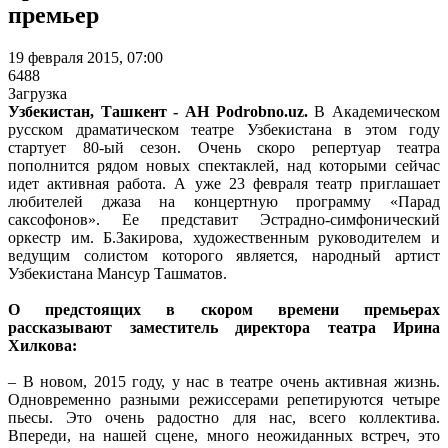
премьер
19 февраля 2015, 07:00
6488
Загрузка
Узбекистан, Ташкент - АН Podrobno.uz.
В Академическом
русском драматическом театре Узбекистана в этом году
стартует 80-ый сезон. Очень скоро репертуар театра
пополнится рядом новых спектаклей, над которыми сейчас
идет активная работа. А уже 23 февраля театр приглашает
любителей джаза на концертную программу «Парад
саксофонов». Ее представит Эстрадно-симфонический
оркестр им. Б.Закирова, художественным руководителем и
ведущим солистом которого является, народный артист
Узбекистана Мансур Ташматов.
О предстоящих в скором времени премьерах
рассказывают заместитель директора театра Ирина
Хилкова:
– В новом, 2015 году, у нас в театре очень активная жизнь.
Одновременно разными режиссерами репетируются четыре
пьесы. Это очень радостно для нас, всего коллектива.
Впереди, на нашей сцене, много неожиданных встреч, это