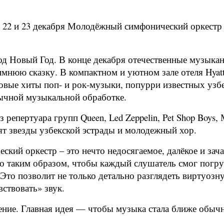
22 и 23 декабря Молодёжный симфонический оркестр У
д Новый Год. В конце декабря отечественные музыкан
мнюю сказку. В компактном и уютном зале отеля Hyat
овые хиты поп- и рок-музыки, попурри известных узб
бычной музыкальной обработке.
репертуара групп Queen, Led Zeppelin, Pet Shop Boys,
пят звезды узбекской эстрады и молодежный хор.
еский оркестр – это нечто недосягаемое, далёкое и за
о таким образом, чтобы каждый слушатель смог погру
 Это позволит не только детально разглядеть виртуозн
вствовать» звук.
ние. Главная идея — чтобы музыка стала ближе обычно