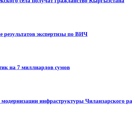
екского села получат гражданство Кыргызстана
е результатов экспертизы по ВИЧ
ик на 7 миллиардов сумов
 и модернизации инфраструктуры Чиланзарского ра