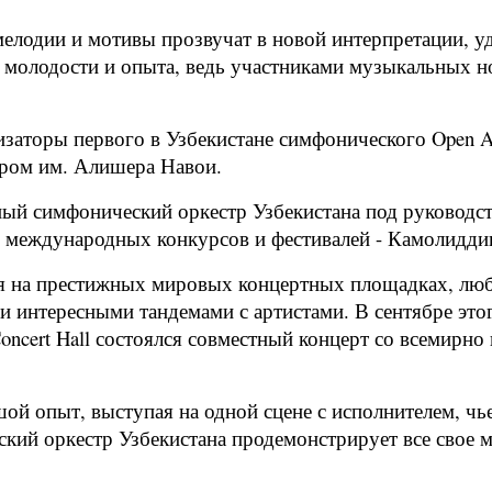
 мелодии и мотивы прозвучат в новой интерпретации, 
олодости и опыта, ведь участниками музыкальных ном
заторы первого в Узбекистане симфонического Open Ai
тром им. Алишера Навои.
ый симфонический оркестр Узбекистана под руководст
х международных конкурсов и фестивалей - Камолидди
 на престижных мировых концертных площадках, люб
 интересными тандемами с артистами. В сентябре этог
 Concert Hall состоялся совместный концерт со всемирн
й опыт, выступая на одной сцене с исполнителем, чь
кий оркестр Узбекистана продемонстрирует все свое м