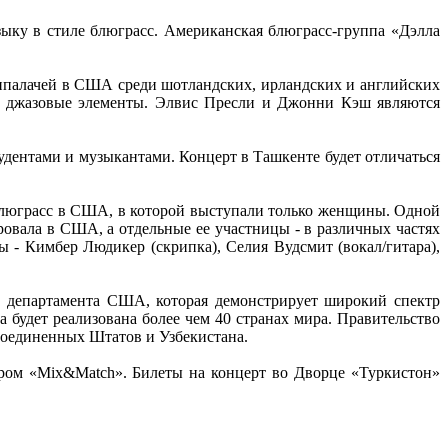
ку в стиле блюграсс. Американская блюграсс-группа «Дэлла
ппалачей в США среди шотландских, ирландских и английских
же джазовые элементы. Элвис Пресли и Джонни Кэш являются
удентами и музыкантами. Концерт в Ташкенте будет отличаться
 блюграсс в США, в которой выступали только женщины. Одной
овала в США, а отдельные ее участницы - в различных частях
 - Кимбер Людикер (скрипка), Селия Вудсмит (вокал/гитара),
 департамента США, которая демонстрирует широкий спектр
будет реализована более чем 40 странах мира. Правительство
оединенных Штатов и Узбекистана.
ром «Mix&Match». Билеты на концерт во Дворце «Туркистон»