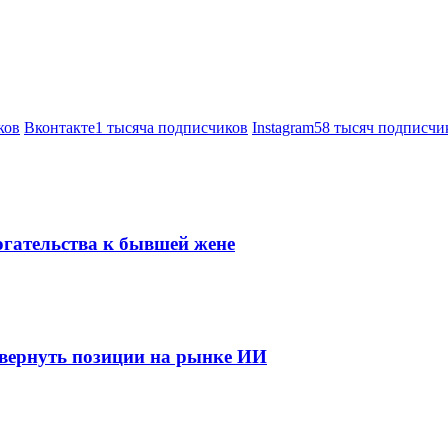
ков
Вконтакте
1 тысяча подписчиков
Instagram
58 тысяч подписчи
огательства к бывшей жене
 вернуть позиции на рынке ИИ