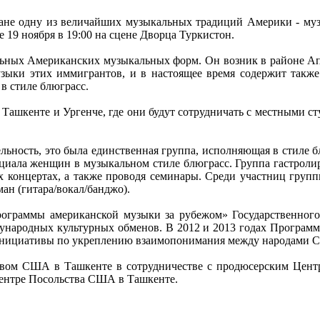
ане одну из величайших музыкальных традиций Америки - музы
 19 ноября в 19:00 на сцене Дворца Туркистон.
льных Американских музыкальных форм. Он возник в районе А
узыки этих иммигрантов, и в настоящее время содержит так
в стиле блюграсс.
 Ташкенте и Ургенче, где они будут сотрудничать с местными ст
тельность, это была единственная группа, исполняющая в стиле
циала женщин в музыкальном стиле блюграсс. Группа гастролир
х концертах, а также проводя семинары. Среди участниц группы
ан (гитара/вокал/банджо).
ограммы американской музыки за рубежом» Государственного
ародных культурных обменов. В 2012 и 2013 годах Программа 
нициативы по укреплению взаимопонимания между народами С
твом США в Ташкенте в сотрудничестве с продюсерским Цент
ентре Посольства США в Ташкенте.