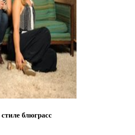
 стиле блюграсс