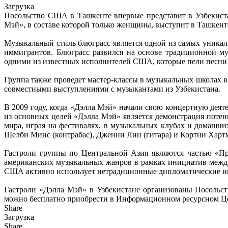
Загрузка
Посольство США в Ташкенте впервые представит в Узбекист
Мэй», в составе которой только женщины, выступит в Ташкенте
Музыкальный стиль блюграсс является одной из самых уника
иммигрантов. Блюграсс развился на основе традиционной м
одними из известных исполнителей США, которые пели песни 
Группа также проведет мастер-классы в музыкальных школах в
совместными выступлениями с музыкантами из Узбекистана.
В 2009 году, когда «Дэлла Мэй» начали свою концертную дея
из основных целей «Дэлла Мэй» является демонстрация потен
мира, играя на фестивалях, в музыкальных клубах и домашни
Шелби Минс (контрабас), Дженни Лин (гитара) и Кортни Хартм
Гастроли группы по Центральной Азия являются частью «Пр
американских музыкальных жанров в рамках инициатив междун
США активно использует нетрадиционные дипломатические и
Гастроли «Дэлла Мэй» в Узбекистане организованы Посольс
можно бесплатно приобрести в Информационном ресурсном Ц
Share
Загрузка
Share