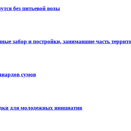
утся без питьевой воды
нные забор и постройки, занимавшие часть терри
лиардов сумов
дки для молодежных инициатив