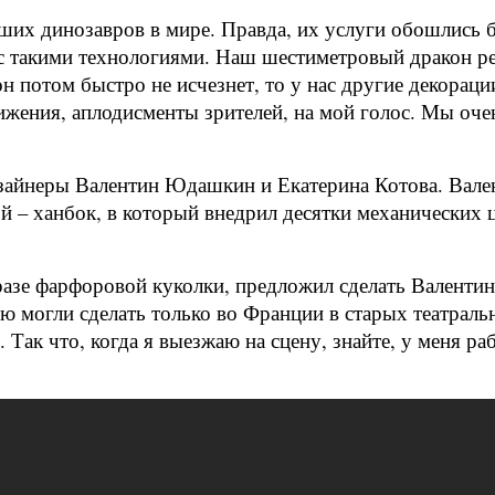
ших динозавров в мире. Правда, их услуги обошлись 
с такими технологиями. Наш шестиметровый дракон реал
кон потом быстро не исчезнет, то у нас другие декорац
движения, аплодисменты зрителей, на мой голос. Мы оч
зайнеры Валентин Юдашкин и Екатерина Котова. Вале
й – ханбок, в который внедрил десятки механических
образе фарфоровой куколки, предложил сделать Вален
ю могли сделать только во Франции в старых театраль
 Так что, когда я выезжаю на сцену, знайте, у меня ра