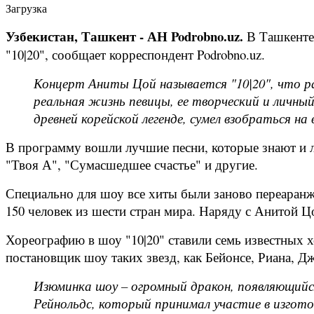
Загрузка
Узбекистан, Ташкент - АН Podrobno.uz.
В Ташкенте
"10|20", сообщает корреспондент Podrobno.uz.
Концерт Аниты Цой называется "10|20", что рас
реальная жизнь певицы, ее творческий и личны
древней корейской легенде, сумел взобраться н
В программу вошли лучшие песни, которые знают и л
"Твоя А", "Сумасшедшее счастье" и другие.
Специально для шоу все хиты были заново переаранж
150 человек из шести стран мира. Наряду с Анитой 
Хореографию в шоу "10|20" ставили семь известных 
постановщик шоу таких звезд, как Бейонсе, Риана, 
Изюминка шоу – огромный дракон, появляющийс
Рейнольдс, который принимал участие в изгото