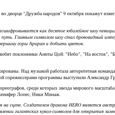
 во дворце "Дружба народов" 9 октября покажут изве
шифровывается как десятое юбилейное шоу певицы, со
й путь. Главным символом шоу стал древовидный имп
а вершину горы Ариран и добыть цветок.
юбят поклонники Аниты Цой: "Небо", "На восток", "Б
ированы. Над музыкой работала авторитетная команда 
Цой сорежиссерами программы выступили Александр Гр
хореографов, среди которых звезда мирового масштаба
Дженифер Лопес, Ники Минаж.
я на сцене. Создателем дракона HERO является авс
влении гигантских кукол-символов для открытия зимн