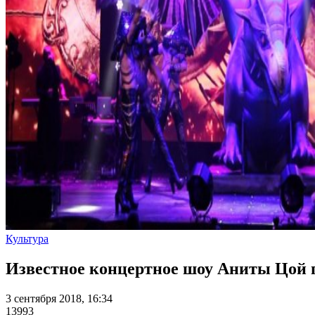
Культура
Известное концертное шоу Аниты Цой п
3 сентября 2018, 16:34
13993