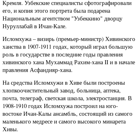
Кремля. Узбекские специалисты сфотографировали
его, и копия этого портрета была подарена
Национальным агентством "Узбеккино" дворцу
Нуруллабай в Ичан-Кале.
Исломхужа – визирь (премьер-министр) Хивинского
ханства в 1907-1911 годах, который играл большую
роль в государстве в последние годы правления
хивинского хана Мухаммад Рахим-хана II и в начале
правления Асфандияр-хана.
На средства Исломхужи в Хиве были построены
хлопкоочистительный завод, больница, аптека,
почта, телеграф, светская школа, электростанция. В
1908-1910 годах Исломхужа построил на юго-
востоке Ичан-Калы ансамбль, состоящий из самого
маленького медресе и самого высокого минарета
Хивы.