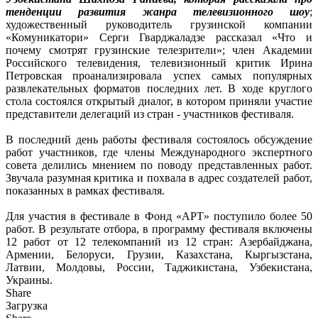
тенденции развития жанра телевизионного шоу
;
художественный руководитель грузинской компании
«Комуникатори» Серги Гварджаладзе рассказал «Что и
почему смотрят грузинские телезрители»; член Академии
Российского телевидения, телевизионный критик Ирина
Петровская проанализировала успех самых популярных
развлекательных форматов последних лет. В ходе круглого
стола состоялся открытый диалог, в котором приняли участие
представители делегаций из стран - участников фестиваля.
В последний день работы фестиваля состоялось обсуждение
работ участников, где члены Международного экспертного
совета делились мнением по поводу представленных работ.
Звучала разумная критика и похвала в адрес создателей работ,
показанных в рамках фестиваля.
Для участия в фестивале в Фонд «АРТ» поступило более 50
работ. В результате отбора, в программу фестиваля включены
12 работ от 12 телекомпаний из 12 стран: Азербайджана,
Армении, Белоруси, Грузии, Казахстана, Кыргызстана,
Латвии, Молдовы, России, Таджикистана, Узбекистана,
Украины.
Share
Загрузка