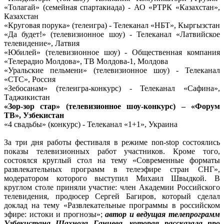
«Толагай» (семейная спартакиада) - АО «РТРК «Казахстан»,
Казахстан
«Круговая порука» (телеигра) - Телеканал «НБТ», Кыргызстан
«Да будет!» (телевизионное шоу) - Телеканал «Латвийское
телевидение», Латвия
«Юбилей» (телевизионное шоу) - Общественная компания
«Телерадио Молдова», ТВ Молдова-1, Молдова
«Уральские пельмени» (телевизионное шоу) - Телеканал
«СТС», Россия
«Зебосанам» (телеигра-конкурс) - Телеканал «Сафина»,
Таджикистан
«Зор-зор стар» (телевизионное шоу-конкурс) – «Форум
ТВ», Узбекистан
«4 свадьбы» (конкурс) - Телеканал «1+1», Украина
За три дня работы фестиваля в режиме non-stop состоялись
показы телевизионных работ участников. Кроме того,
состоялся круглый стол на тему «Современные форматы
развлекательных программ в телеэфире стран СНГ»,
модератором которого выступил Михаил Швыдкой. В
круглом столе приняли участие: член Академии Российского
телевидения, продюсер Сергей Багиров, который сделал
доклад на тему «Развлекательные программы в российском
эфире: истоки и прогнозы»;
автор и ведущая телепрограмм
Узбекистана Шахноза Ганиева, которая рассказала про