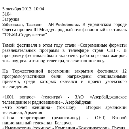
5 октября 2013, 10:04
3104
Загрузка
В украинском городе
Узбекистан, Ташкент – АН Podrobno.uz.
Одесса прошел III Международный телефизионный фестиваль
"ТЭФИ-Содружество"
Темой фестиваля в этом году стали «Современные форматы
развлекательных программ в телеэфире стран СНГ». В
программу фестиваля были включены работы разных жанров:
ток-шоу, реалити-шоу, телеигра, телевизионное шоу.
На Торжественной церемонии закрытия фестиваля 12
программ-участников были награждены специальными
призами, среди которых оказался и проект узбекского
телевидения:
«1001 вопрос» (телеигра) - ЗАО «Азербайджанское
телевидение и радиовещание», Азербайджан
«Что хочет женщина» (ток-шоу) - Второй армянский
телеканал, Армения
«Твоя территория» (реалити-шоу) - ОНТ, Второй
национальный телеканал, Беларусь
«Имедиатори» (ток-шоу) - Компания «Комуникатори», Грузия