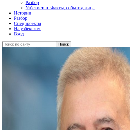
Разбор
Узбекистан. Факты, события, лица
Истории
Разбор
Спецпроекты
На узбекском
Вход