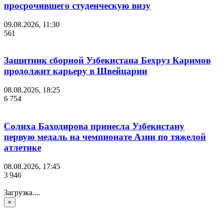
просрочившего студенческую визу
09.08.2026, 11:30
561
Защитник сборной Узбекистана Бехруз Каримов
продолжит карьеру в Швейцарии
08.08.2026, 18:25
6 754
Солиха Баходирова принесла Узбекистану
первую медаль на чемпионате Азии по тяжелой
атлетике
08.08.2026, 17:45
3 946
Загрузка....
×