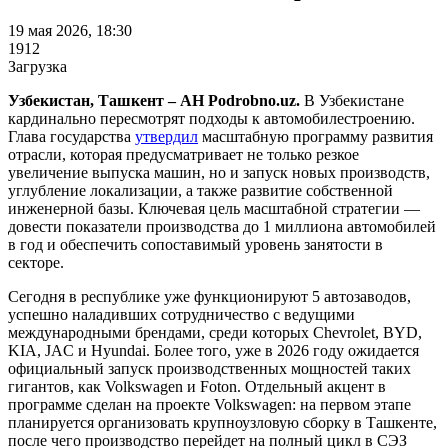
19 мая 2026, 18:30
1912
Загрузка
Узбекистан, Ташкент – АН Podrobno.uz.
В Узбекистане
кардинально пересмотрят подходы к автомобилестроению.
Глава государства
утвердил
масштабную программу развития
отрасли, которая предусматривает не только резкое
увеличение выпуска машин, но и запуск новых производств,
углубление локализации, а также развитие собственной
инженерной базы. Ключевая цель масштабной стратегии —
довести показатели производства до 1 миллиона автомобилей
в год и обеспечить сопоставимый уровень занятости в
секторе.
Сегодня в республике уже функционируют 5 автозаводов,
успешно наладивших сотрудничество с ведущими
международными брендами, среди которых Chevrolet, BYD,
KIA, JAC и Hyundai. Более того, уже в 2026 году ожидается
официальный запуск производственных мощностей таких
гигантов, как Volkswagen и Foton. Отдельный акцент в
программе сделан на проекте Volkswagen: на первом этапе
планируется организовать крупноузловую сборку в Ташкенте,
после чего производство перейдет на полный цикл в СЭЗ