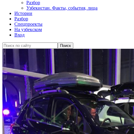
Разбор
Узбекистан. Факты, события, лица
Истории
Разбор
Спецпроекты
На узбекском
Вход