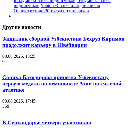
Instagram
60 тысяч подписчиков
Telegram
57 тысяч
подписчиков
Youtube
3 тысячи подписчиков
Одноклассники
30 тысяч подписчиков
Другие новости
Защитник сборной Узбекистана Бехруз Каримов
продолжит карьеру в Швейцарии
08.08.2026, 18:25
0
Солиха Баходирова принесла Узбекистану
первую медаль на чемпионате Азии по тяжелой
атлетике
08.08.2026, 17:45
368
В Сурхандарье четверо участников