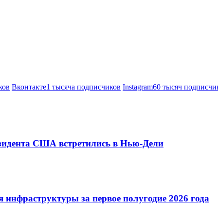
ков
Вконтакте
1 тысяча подписчиков
Instagram
60 тысяч подписчи
езидента США встретились в Нью-Дели
 инфраструктуры за первое полугодие 2026 года