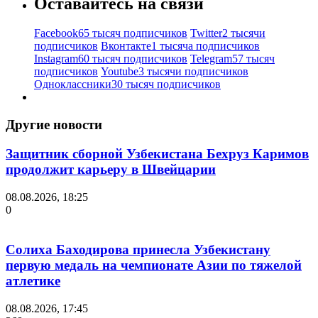
Оставайтесь на связи
Facebook
65 тысяч подписчиков
Twitter
2 тысячи
подписчиков
Вконтакте
1 тысяча подписчиков
Instagram
60 тысяч подписчиков
Telegram
57 тысяч
подписчиков
Youtube
3 тысячи подписчиков
Одноклассники
30 тысяч подписчиков
Другие новости
Защитник сборной Узбекистана Бехруз Каримов
продолжит карьеру в Швейцарии
08.08.2026, 18:25
0
Солиха Баходирова принесла Узбекистану
первую медаль на чемпионате Азии по тяжелой
атлетике
08.08.2026, 17:45