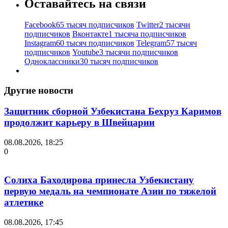
Оставайтесь на связи
Facebook
65 тысяч подписчиков
Twitter
2 тысячи
подписчиков
Вконтакте
1 тысяча подписчиков
Instagram
60 тысяч подписчиков
Telegram
57 тысяч
подписчиков
Youtube
3 тысячи подписчиков
Одноклассники
30 тысяч подписчиков
Другие новости
Защитник сборной Узбекистана Бехруз Каримов
продолжит карьеру в Швейцарии
08.08.2026, 18:25
0
Солиха Баходирова принесла Узбекистану
первую медаль на чемпионате Азии по тяжелой
атлетике
08.08.2026, 17:45