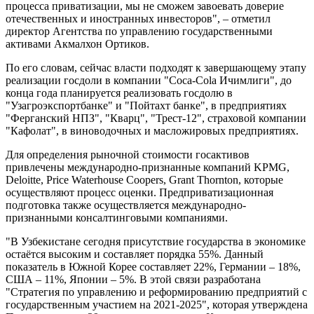
процесса приватизации, мы не сможем завоевать доверие
отечественных и иностранных инвесторов", – отметил
директор Агентства по управлению государственными
активами Акмалхон Ортиков.
По его словам, сейчас власти подходят к завершающему этапу
реализации госдоли в компании "Coca-Cola Ичимлиги", до
конца года планируется реализовать госдолю в
"Узагроэкспортбанке" и "Пойтахт банке", в предприятиях
"Ферганский НПЗ", "Кварц", "Трест-12", страховой компании
"Кафолат", в виноводочных и масложировых предприятиях.
Для определения рыночной стоимости госактивов
привлечены международно-признанные компаний KPMG,
Deloitte, Price Waterhouse Coopers, Grant Thornton, которые
осуществляют процесс оценки. Предприватизационная
подготовка также осуществляется международно-
признанными консалтинговыми компаниями.
"В Узбекистане сегодня присутствие государства в экономике
остаётся высоким и составляет порядка 55%. Данный
показатель в Южной Корее составляет 22%, Германии – 18%,
США – 11%, Японии – 5%. В этой связи разработана
"Стратегия по управлению и реформированию предприятий с
государственным участием на 2021-2025", которая утверждена