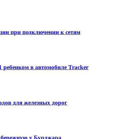
ции при подключении к сетям
1 ребенком в автомобиле Tracker
ездов для железных дорог
набережную у Бурджара