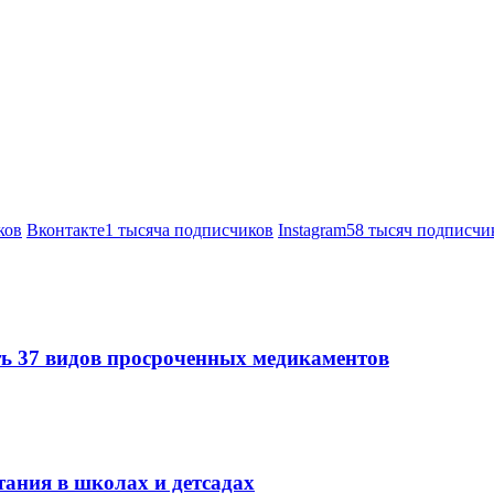
ков
Вконтакте
1 тысяча подписчиков
Instagram
58 тысяч подписчи
ть 37 видов просроченных медикаментов
тания в школах и детсадах