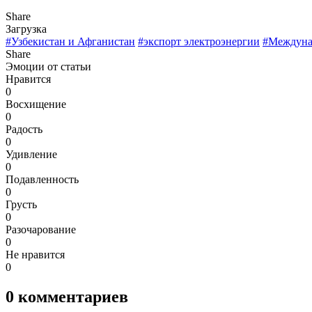
Share
Загрузка
#Узбекистан и Афганистан
#экспорт электроэнергии
#Междунар
Share
Эмоции от статьи
Нравится
0
Восхищение
0
Радость
0
Удивление
0
Подавленность
0
Грусть
0
Разочарование
0
Не нравится
0
0
комментариев