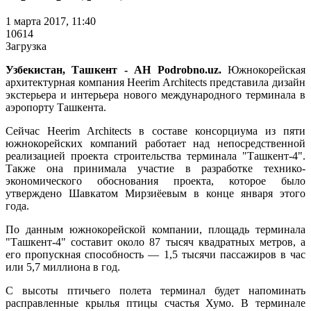
1 марта 2017, 11:40
10614
Загрузка
Узбекистан, Ташкент - АН Podrobno.uz.
Южнокорейская
архитектурная компания Heerim Architects представила дизайн
экстерьера и интерьера нового международного терминала в
аэропорту Ташкента.
Сейчас Heerim Architects в составе консорциума из пяти
южнокорейских компаний работает над непосредственной
реализацией проекта строительства терминала "Ташкент-4".
Также она принимала участие в разработке технико-
экономического обоснования проекта, которое было
утверждено Шавкатом Мирзиёевым в конце января этого
года.
По данным южнокорейской компании, площадь терминала
"Ташкент-4" составит около 87 тысяч квадратных метров, а
его пропускная способность — 1,5 тысячи пассажиров в час
или 5,7 миллиона в год.
С высоты птичьего полета терминал будет напоминать
расправленные крылья птицы счастья Хумо. В терминале