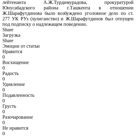
лейтенанта А.Ж.Турдимурадова, прокуратурой
Юнусабадского района г.Ташкента в отношении
Ж.Шарафутдинова было возбуждено уголовное дело по ст.
277 УК РУз (хулиганство) и Ж.Шарафутдинов был отпущен
под подписку о надлежащем поведении.
Share
Загрузка
Share
Эмоции от статьи
Нравится
0
Восхищение
0
Радость
0
Удивление
0
Подавленность
0
Грусть
0
Разочарование
0
Не нравится
0