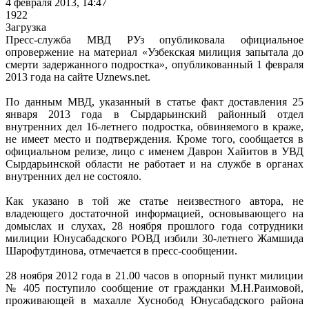
4 февраля 2013, 14:47
1922
Загрузка
Пресс-служба МВД РУз опубликовала официальное
опровержение на материал «Узбекская милиция запытала до
смерти задержанного подростка», опубликованный 1 февраля
2013 года на сайте Uznews.net.
По данным МВД, указанный в статье факт доставления 25
января 2013 года в Сырдарьинский районный отдел
внутренних дел 16-летнего подростка, обвиняемого в краже,
не имеет место и подтверждения. Кроме того, сообщается в
официальном релизе, лицо с именем Даврон Хайитов в УВД
Сырдарьинской области не работает и на службе в органах
внутренних дел не состояло.
Как указано в той же статье неизвестного автора, не
владеющего достаточной информацией, основывающего на
домыслах и слухах, 28 ноября прошлого года сотрудники
милиции Юнусабадского РОВД избили 30-летнего Жамшида
Шарофутдинова, отмечается в пресс-сообщении.
28 ноября 2012 года в 21.00 часов в опорный пункт милиции
№ 405 поступило сообщение от гражданки М.Н.Раимовой,
проживающей в махалле Хуснобод Юнусабадского района