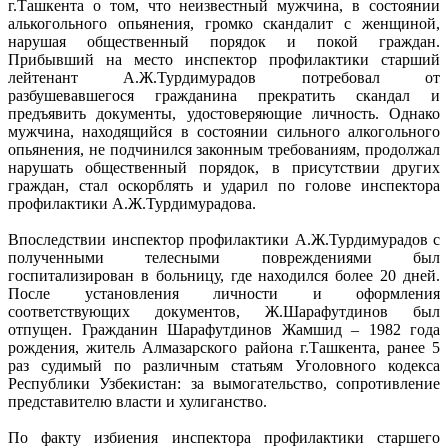
г.Ташкента о том, что неизвестный мужчина, в состоянии
алькогольного опьянения, громко скандалит с женщиной,
нарушая общественный порядок и покой граждан.
Прибывший на место инспектор профилактики старший
лейтенант А.Ж.Турдимурадов потребовал от
разбушевавшегося гражданина прекратить скандал и
предъявить документы, удостоверяющие личность. Однако
мужчина, находящийся в состоянии сильного алкогольного
опьянения, не подчинился законным требованиям, продолжал
нарушать общественный порядок, в присутствии других
граждан, стал оскорблять и ударил по голове инспектора
профилактики А.Ж.Турдимурадова.
Впоследствии инспектор профилактики А.Ж.Турдимурадов с
полученными телесными повреждениями был
госпитализирован в больницу, где находился более 20 дней.
После установления личности и оформления
соответствующих документов, Ж.Шарафутдинов был
отпущен. Гражданин Шарафутдинов Жамшид – 1982 года
рождения, житель Алмазарского района г.Ташкента, ранее 5
раз судимый по различным статьям Уголовного кодекса
Республики Узбекистан: за вымогательство, сопротивление
представителю власти и хулиганство.
По факту избиения инспектора профилактики старшего