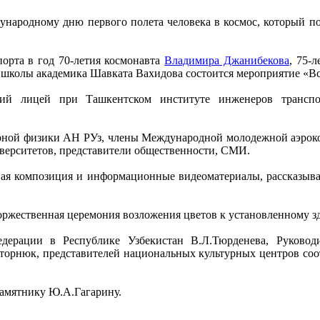
ународному дню первого полета человека в космос, который п
порта в год 70-летия космонавта
Владимира Джанибекова
, 75-
 школы академика Шавката Вахидова состоится мероприятие «Вс
ий лицей при Ташкентском институте инженеров транспорт
рной физики АН РУз, члены Международной молодежной аэроко
верситетов, представители общественности, СМИ.
ная композиция и информационные видеоматериалы, рассказыв
 торжественная церемония возложения цветов к установленному 
ерации в Республике Узбекистан В.Л.Тюрденева, Руководи
Моторнюк, представителей национальных культурных центров соо
памятнику Ю.А.Гагарину.