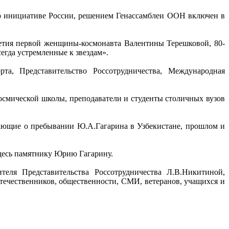
о инициативе России, решением Генассамблеи ООН включен в
летия первой женщины-космонавта Валентины Терешковой, 80-
егда устремленные к звездам».
а, Представительство Россотрудничества, Международная
смической школы, преподаватели и студенты столичных вузов
ающие о пребывании Ю.А.Гагарина в Узбекистане, прошлом и
здесь памятнику Юрию Гагарину.
теля Представительства Россотрудничества Л.В.Никитиной,
течественников, общественности, СМИ, ветеранов, учащихся и