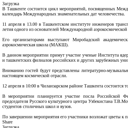
Загрузка
В Ташкенте состоится цикл мероприятий, посвященных Межд
календарь Международных знаменательных дат человечества.
11 апреля в 13.00 в Ташкентском институте инженеров транс
летия одного из основателей Международной аэрокосмической
Его организаторами выступают Миробадский академическ
аэрокосмическая школа (МАКШ).
В данном мероприятии примут участие ученые Института яде
и ташкентских филиалов российских и других зарубежных уни
Вниманию гостей будут представлены литературно-музыкаль
настоящем космической отрасли.
12 апреля в 10:00 в Чиланзарском районе Ташкента состоится
В мероприятии планируется участие посла Российской Фед
председателя Русского культурного центра Узбекистана Т.В.
студентов столичных школ и вузов.
По завершении мероприятия его участники возложат цветы к 
Share
Загрузка