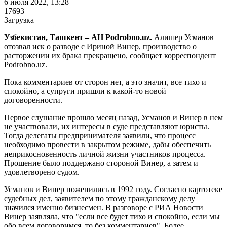
6 июля 2022, 13:28
17693
Загрузка
Узбекистан, Ташкент – АН Podrobno.uz.
Алишер Усманов
отозвал иск о разводе с Ириной Винер, производство о
расторжении их брака прекращено, сообщает корреспондент
Podrobno.uz.
Пока комментариев от сторон нет, а это значит, все тихо и
спокойно, а супруги пришли к какой-то новой
договоренности.
Первое слушание прошло месяц назад, Усманов и Винер в нем
не участвовали, их интересы в суде представляют юристы.
Тогда делегаты предпринимателя заявили, что процесс
необходимо провести в закрытом режиме, дабы обеспечить
неприкосновенность личной жизни участников процесса.
Прошение было поддержано стороной Винер, а затем и
удовлетворено судом.
Усманов и Винер поженились в 1992 году. Согласно картотеке
судебных дел, заявителем по этому гражданскому делу
значился именно бизнесмен. В разговоре с РИА Новости
Винер заявляла, что "если все будет тихо и спокойно, если мы
обо всем договоримся, то без комментариев". Более